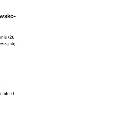
awsko-
iu (2),
szą się...
z
 mln zł