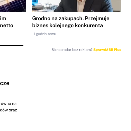
gim
Grodno na zakupach. Przejmuje
 netto
biznes kolejnego konkurenta
11 godzin temu
Biznesradar bez reklam?
Sprawdź BR Plus
ocze
arówno na
odów oraz