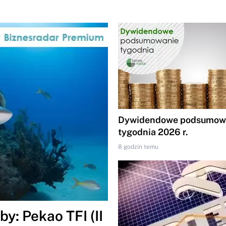
Dywidendowe podsumowa
tygodnia 2026 r.
8 godzin temu
y: Pekao TFI (II