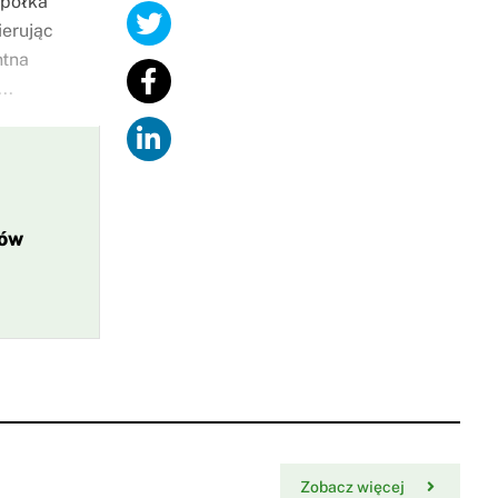
Spółka
ierując
ntna
..
ków
Zobacz więcej