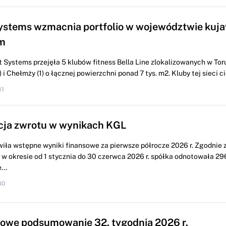
ystems wzmacnia portfolio w województwie kuj
m
 Systems przejęła 5 klubów fitness Bella Line zlokalizowanych w Torun
i Chełmży (1) o łącznej powierzchni ponad 7 tys. m2. Kluby tej sieci cie
41
cja zwrotu w wynikach KGL
iła wstępne wyniki finansowe za pierwsze półrocze 2026 r. Zgodnie 
w okresie od 1 stycznia do 30 czerwca 2026 r. spółka odnotowała 296
...
30
we podsumowanie 32. tygodnia 2026 r.