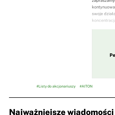
zapraszamy 
kontynuował
swoje dział
koncentracj
Pe
#Listy do akcjonariuszy
#AITON
Najważniejsze wiadomości