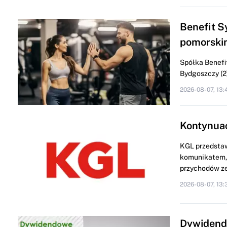
Benefit S
pomorski
Spółka Benefit
Bydgoszczy (2) 
2026-08-07, 13:
Kontynua
KGL przedstaw
komunikatem, 
przychodów ze
2026-08-07, 13:
Dywidendo