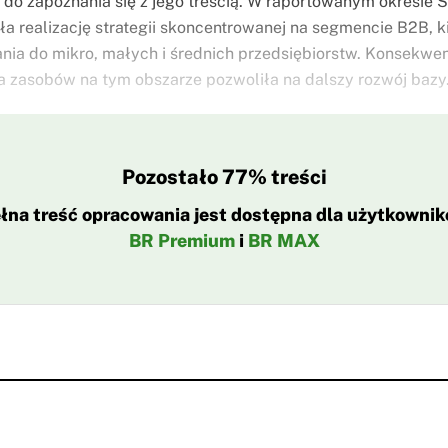
do zapoznania się z jego treścią. W raportowanym okresie 
a realizację strategii skoncentrowanej na segmencie B2B, k
ania do mikro, małych i średnich przedsiębiorstw. Konsekwe
a zasobów na tym obszarze pozwoliła na dalszy rozwój bazy.
Pozostało 77% treści
łna treść opracowania jest dostępna dla użytkowni
BR Premium
i
BR MAX