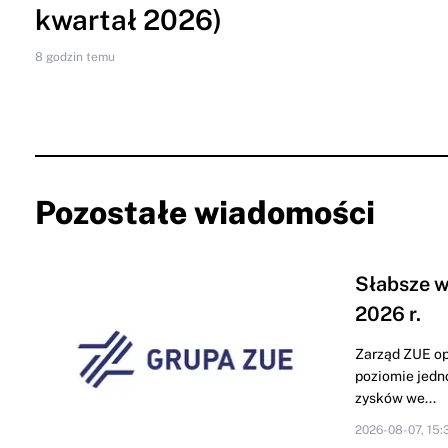
kwartał 2026)
8 godzin temu
Pozostałe wiadomości
Słabsze w
2026 r.
Zarząd ZUE op
poziomie jedn
zysków we...
2026-08-07, 15: