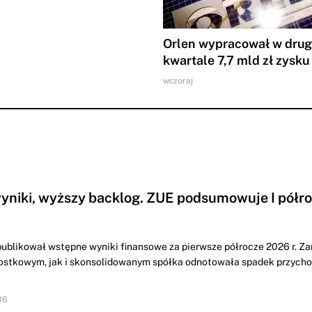
Orlen wypracował w dru
kwartale 7,7 mld zł zysku
wczoraj
yniki, wyższy backlog. ZUE podsumowuje I półr
ublikował wstępne wyniki finansowe za pierwsze półrocze 2026 r. Z
ostkowym, jak i skonsolidowanym spółka odnotowała spadek przych
36