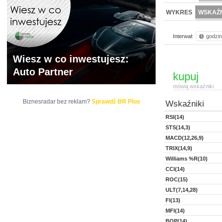
WYCENA
BR 
WYKRES
WSKAŹN
Interwał:
godzi
Wiesz w co inwestujesz:
Auto Partner
kupuj
mówią wskaźniki
Biznesradar bez reklam?
Sprawdź BR Plus
Wskaźniki
RSI(14)
STS(14,3)
MACD(12,26,9)
TRIX(14,9)
Williams %R(10)
CCI(14)
ROC(15)
ULT(7,14,28)
FI(13)
MFI(14)
BOP(14)