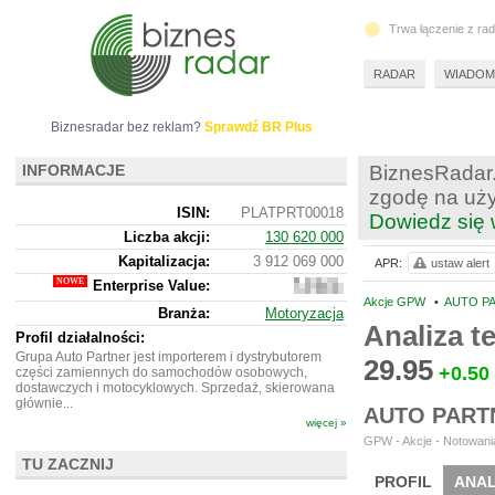
Trwa łączenie z ra
RADAR
WIADOM
Biznesradar bez reklam?
Sprawdź BR Plus
INFORMACJE
BiznesRadar.
zgodę na uży
ISIN:
PLATPRT00018
Dowiedz się 
Liczba akcji:
130 620 000
Kapitalizacja:
3 912 069 000
APR:
ustaw alert
Enterprise Value:
4
362
Akcje GPW
•
AUTO PA
Branża:
Motoryzacja
091
Analiza 
000
Profil działalności:
Grupa Auto Partner jest importerem i dystrybutorem
29.95
+0.50
części zamiennych do samochodów osobowych,
dostawczych i motocyklowych. Sprzedaż, skierowana
głównie...
AUTO PART
więcej »
GPW - Akcje - Notowania
TU ZACZNIJ
PROFIL
ANAL