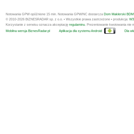
Notowania GPW opóźnione 15 min.
Notowania GPW/NC dostarcza
Dom Maklerski BDM 
© 2010-2026 BIZNESRADAR sp. z o.o. • Wszystkie prawa zastrzeżone • produkcja:
W3
Korzystanie z serwisu oznacza akceptację
regulaminu
. Prezentowanie kwotowania nie m
Mobilna wersja BiznesRadar.pl
Aplikacja dla systemu Android
Dla wła