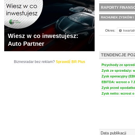
WYCENA
BR 
RAPORTY FINANS
RACHUNEK ZYSKÓW I 
Okres:
kwartal
Wiesz w co inwestujesz:
Auto Partner
TENDENCJE PO
Biznesradar bez reklam?
Sprawdź BR Plus
Przychody ze sprzeda
Zysk ze sprzedaży: w
Zysk operacyjny (EBI
EBITDA: wzrost o 7.3
Zysk przed opodatko
Zysk netto: wzrost o 
Data publikacji