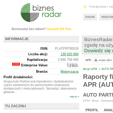
Trwa łączenie z ra
RADAR
WIADOM
Biznesradar bez reklam?
Sprawdź BR Plus
INFORMACJE
BiznesRadar.
zgodę na uży
ISIN:
PLATPRT00018
Dowiedz się 
Liczba akcji:
130 620 000
Kapitalizacja:
3 846 759 000
APR:
ustaw alert
Enterprise Value:
4
296
Akcje GPW
•
AUTO PA
Branża:
Motoryzacja
781
Raporty f
000
Profil działalności:
Grupa Auto Partner jest importerem i dystrybutorem
APR (AU
części zamiennych do samochodów osobowych,
dostawczych i motocyklowych. Sprzedaż, skierowana
głównie...
AUTO PART
więcej »
GPW - Akcje - Notowania
TU ZACZNIJ
PROFIL
ANAL