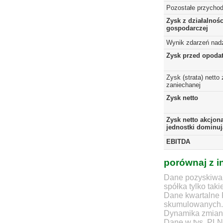
Pozostałe przychod
Zysk z działalnośc
gospodarczej
Wynik zdarzeń nad
Zysk przed opoda
Zysk (strata) netto 
zaniechanej
Zysk netto
Zysk netto akcjon
jednostki dominuj
EBITDA
porównaj z i
Dane pozyskiwan
spółka tylko taki
Dane kwartalne 
skumulowanych.
Dynamika zmian d
Dane w tys. PLN