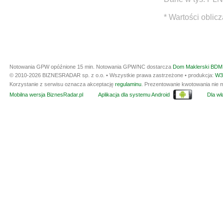
* Wartości oblic
Notowania GPW opóźnione 15 min.
Notowania GPW/NC dostarcza
Dom Maklerski BDM 
© 2010-2026 BIZNESRADAR sp. z o.o. • Wszystkie prawa zastrzeżone • produkcja:
W3
Korzystanie z serwisu oznacza akceptację
regulaminu
. Prezentowanie kwotowania nie m
Mobilna wersja BiznesRadar.pl
Aplikacja dla systemu Android
Dla wła