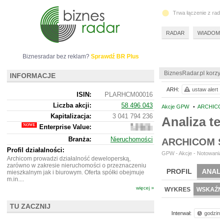
Trwa łączenie z ra
RADAR
WIADOM
Biznesradar bez reklam?
Sprawdź BR Plus
BiznesRadar.pl korzy
INFORMACJE
ARH:
ustaw alert
ISIN:
PLARHCM00016
Liczba akcji:
58 496 043
Akcje GPW
•
ARCHICO
Kapitalizacja:
3 041 794 236
Analiza 
Enterprise Value:
3
819
Branża:
Nieruchomości
ARCHICOM 
355
236
Profil działalności:
GPW - Akcje - Notowania
Archicom prowadzi działalność deweloperską,
zarówno w zakresie nieruchomości o przeznaczeniu
PROFIL
ANAL
mieszkalnym jak i biurowym. Oferta spółki obejmuje
m.in....
więcej »
WYKRES
WSKAŹN
TU ZACZNIJ
Interwał:
godzi