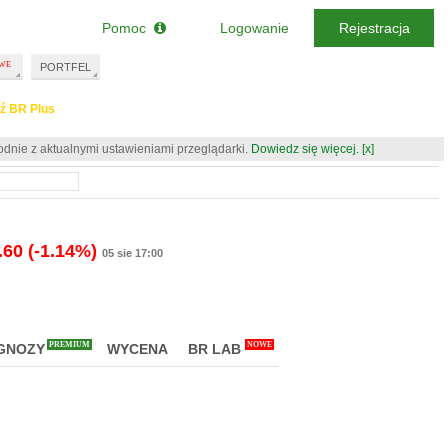
Pomoc
Logowanie
Rejestracja
PORTFEL
ź BR Plus
odnie z aktualnymi ustawieniami przeglądarki.
Dowiedz się więcej.
[x]
.60
(-1.14%)
05 sie 17:00
PREMIUM
NOWE
GNOZY
WYCENA
BR LAB