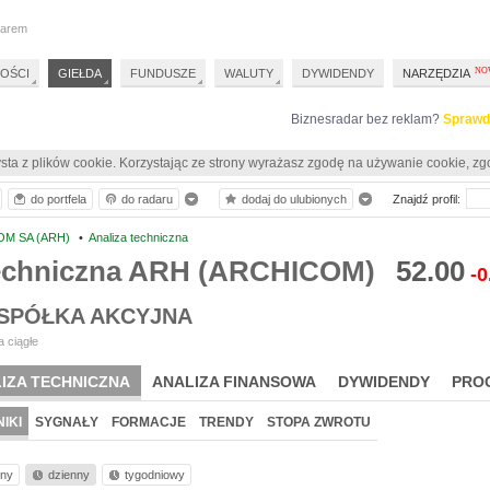
darem
OŚCI
GIEŁDA
FUNDUSZE
WALUTY
DYWIDENDY
NARZĘDZIA
Biznesradar bez reklam?
Sprawd
sta z plików cookie. Korzystając ze strony wyrażasz zgodę na używanie cookie, zg
do portfela
do radaru
dodaj do ulubionych
Znajdź profil:
M SA (ARH)
•
Analiza techniczna
techniczna ARH (ARCHICOM)
52.00
-0
SPÓŁKA AKCYJNA
 ciągłe
IZA TECHNICZNA
ANALIZA FINANSOWA
DYWIDENDY
PRO
IKI
SYGNAŁY
FORMACJE
TRENDY
STOPA ZWROTU
nny
dzienny
tygodniowy