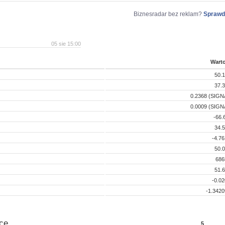
Biznesradar bez reklam?
Sprawd
05 sie 15:00
Wart
50.
37.
0.2368 (SIGN
0.0009 (SIGN
-66.
34.
-4.7
50.
686
51.
-0.0
-1.342
ce
5