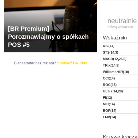
neutralnie
mówią wskaźniki
[BR Premium]
Porozmawiajmy o spółkach
Wskaźniki
POS #5
RSI(14)
STS(14,3)
MACD(12,26,9)
Biznesradar bez reklam?
Sprawdź BR Plus
TRIX(14,9)
Williams %R(10)
CCI(14)
ROC(15)
ULT(7,14,28)
FI(13)
MFI(14)
BOP(14)
EMV(14)
Krzywe kroczą