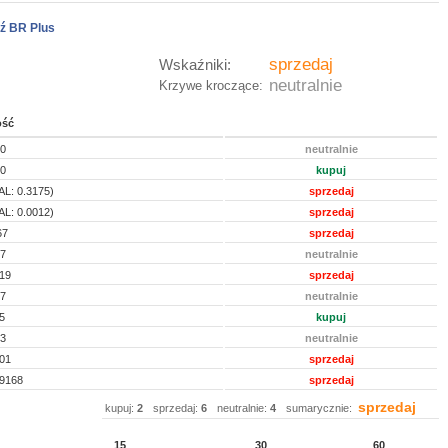
ź BR Plus
sprzedaj
Wskaźniki:
neutralnie
Krzywe kroczące:
ość
10
neutralnie
30
kupuj
AL: 0.3175)
sprzedaj
AL: 0.0012)
sprzedaj
67
sprzedaj
57
neutralnie
619
sprzedaj
07
neutralnie
5
kupuj
63
neutralnie
201
sprzedaj
09168
sprzedaj
sprzedaj
kupuj:
2
sprzedaj:
6
neutralnie:
4
sumarycznie:
15
30
60