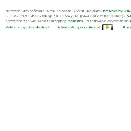
Notowania GPW opóźnione 15 min.
Notowania GPW/NC dostarcza
Dom Maklerski BDM 
© 2010-2026 BIZNESRADAR sp. z o.o. • Wszystkie prawa zastrzeżone • produkcja:
W3
Korzystanie z serwisu oznacza akceptację
regulaminu
. Prezentowanie kwotowania nie m
Mobilna wersja BiznesRadar.pl
Aplikacja dla systemu Android
Dla wła