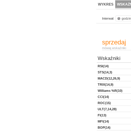
NOWE
BR LAB
WYKRES
WSKAŹN
Interwał:
godzi
sprzedaj
mówią wskaźniki
Wskaźniki
RSI(14)
STS(14,3)
MACD(12,26,9)
TRIX(14,9)
Williams %R(10)
CCI(14)
ROC(15)
ULT(7,14,28)
FI(13)
MFI(14)
BOP(14)