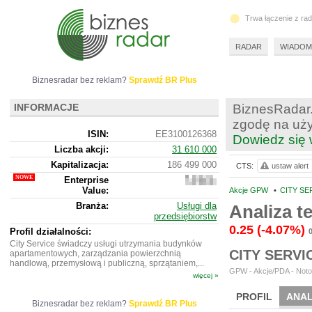
Trwa łączenie z ra
RADAR
WIADOM
Biznesradar bez reklam?
Sprawdź BR Plus
INFORMACJE
BiznesRadar.
zgodę na uży
ISIN:
EE3100126368
Dowiedz się 
Liczba akcji:
31 610 000
Kapitalizacja:
186 499 000
CTS:
ustaw alert
Enterprise
282
Value:
701
Akcje GPW
•
CITY SE
663
Branża:
Usługi dla
Analiza 
przedsiębiorstw
0.25
(-4.07%)
Profil działalności:
City Service świadczy usługi utrzymania budynków
CITY SERVI
apartamentowych, zarządzania powierzchnią
handlową, przemysłową i publiczną, sprzątaniem,...
GPW - Akcje/PDA - Notow
więcej »
PROFIL
ANAL
Biznesradar bez reklam?
Sprawdź BR Plus