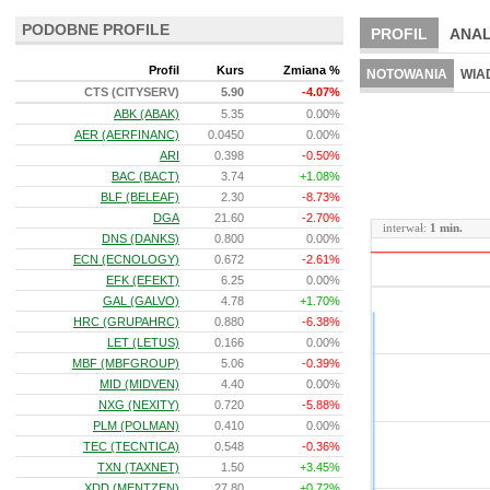
PODOBNE PROFILE
PROFIL
ANAL
NOWE
BR LAB
Profil
Kurs
Zmiana %
NOTOWANIA
WIA
CTS (CITYSERV)
5.90
-4.07%
ARCHIWUM NOTO
ABK (ABAK)
5.35
0.00%
AER (AERFINANC)
0.0450
0.00%
ARI
0.398
-0.50%
BAC (BACT)
3.74
+1.08%
BLF (BELEAF)
2.30
-8.73%
DGA
21.60
-2.70%
interwał:
1 min.
DNS (DANKS)
0.800
0.00%
ECN (ECNOLOGY)
0.672
-2.61%
EFK (EFEKT)
6.25
0.00%
GAL (GALVO)
4.78
+1.70%
HRC (GRUPAHRC)
0.880
-6.38%
LET (LETUS)
0.166
0.00%
MBF (MBFGROUP)
5.06
-0.39%
MID (MIDVEN)
4.40
0.00%
NXG (NEXITY)
0.720
-5.88%
PLM (POLMAN)
0.410
0.00%
TEC (TECNTICA)
0.548
-0.36%
TXN (TAXNET)
1.50
+3.45%
XDD (MENTZEN)
27.80
+0.72%