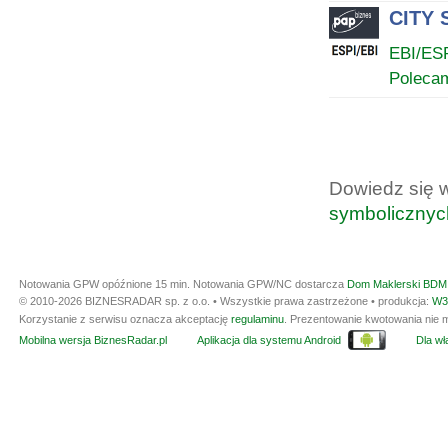
CITY 
EBI/ES
Poleca
Dowiedz się 
symbolicznyc
Notowania GPW opóźnione 15 min.
Notowania GPW/NC dostarcza
Dom Maklerski BDM 
© 2010-2026 BIZNESRADAR sp. z o.o. • Wszystkie prawa zastrzeżone • produkcja:
W3
Korzystanie z serwisu oznacza akceptację
regulaminu
. Prezentowanie kwotowania nie m
Mobilna wersja BiznesRadar.pl
Aplikacja dla systemu Android
Dla wła