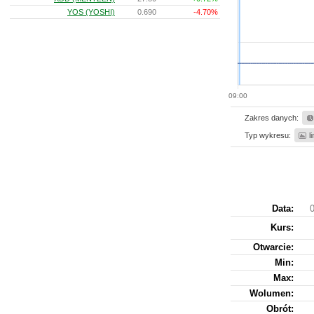
YOS (YOSHI)
0.690
-4.70%
09:00
Zakres danych:
Typ wykresu:
l
Data:
0
Kurs
:
Otwarcie:
Min:
Max:
Wolumen:
Obrót: