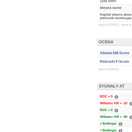
Zysk netto
Aktywa razem
Kapitał własny akcj
jednostki dominując
raport 2026/Q1, dane w 
OCENA
Altman EM-Score
Piotroski F-Score
raport 2026/Q1
SYGNAŁY AT
ROC < 0
Williams %R < -20
ROC > 0
Williams %R > -80
< Bollinger
< Bollinger