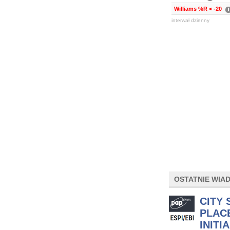
Williams %R < -20
interwał dzienny
OSTATNIE WIA
CITY 
PLAC
INITI