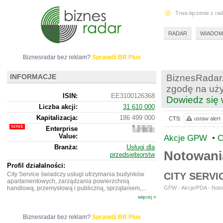
Trwa łączenie z ra
RADAR
WIADOM
Biznesradar bez reklam?
Sprawdź BR Plus
INFORMACJE
BiznesRadar.
zgodę na uży
ISIN:
EE3100126368
Dowiedz się 
Liczba akcji:
31 610 000
Kapitalizacja:
186 499 000
CTS:
ustaw alert
Enterprise
282
Value:
701
Akcje GPW
•
C
663
Branża:
Usługi dla
Notowani
przedsiębiorstw
Profil działalności:
City Service świadczy usługi utrzymania budynków
CITY SERVI
apartamentowych, zarządzania powierzchnią
handlową, przemysłową i publiczną, sprzątaniem,...
GPW - Akcje/PDA - Notow
więcej »
Biznesradar bez reklam?
Sprawdź BR Plus