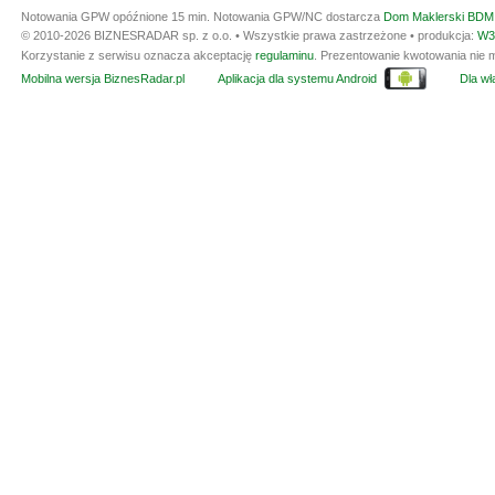
Notowania GPW opóźnione 15 min.
Notowania GPW/NC dostarcza
Dom Maklerski BDM 
© 2010-2026 BIZNESRADAR sp. z o.o. • Wszystkie prawa zastrzeżone • produkcja:
W3
Korzystanie z serwisu oznacza akceptację
regulaminu
. Prezentowanie kwotowania nie m
Mobilna wersja BiznesRadar.pl
Aplikacja dla systemu Android
Dla wła