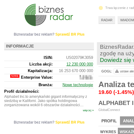
Trwa łączenie z ra
RADAR
WIADOM
Biznesradar bez reklam?
Sprawdź BR Plus
INFORMACJE
BiznesRadar.
zgodę na uży
ISIN:
US02079K3059
Dowiedz się 
Liczba akcji:
12 230 000 000
Kapitalizacja:
16 253 670 000 000
GOGL:
ustaw ale
Enterprise Value:
16
468
Analiza 
Branża:
Nowe technologie
021
126
Profil działalności:
19.60
(-1.45%)
000
Alphabet Inc.to amerykański gigant informatyczny z
siedzibą w Kaliforni. Jako spółka holdingowa
ALPHABET I
zorganizowana wokół 6 obszarów działalności....
GlobalConnect
więcej »
PROFIL
ANAL
Biznesradar bez reklam?
Sprawdź BR Plus
NOWE
BR LAB
WYKRES
WSKAŹN