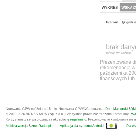
WYKRES
WSKAŹN
Interwał:
godzi
brak dany
mówią wskaźniki
Prezentowane dan
rekomendacją w 
października 20
finansowych lub 
Notowania GPW opóźnione 15 min.
Notowania GPW/NC dostarcza
Dom Maklerski BDM 
© 2010-2026 BIZNESRADAR sp. z o.o. • Wszystkie prawa zastrzeżone • produkcja:
W3
Korzystanie z serwisu oznacza akceptację
regulaminu
. Prezentowanie kwotowania nie m
Mobilna wersja BiznesRadar.pl
Aplikacja dla systemu Android
Dla wła