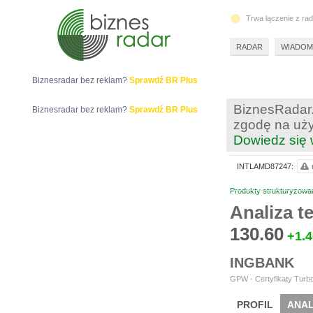
Trwa łączenie z ra
RADAR
WIADOM
Biznesradar bez reklam?
Sprawdź BR Plus
BiznesRadar.
Biznesradar bez reklam?
Sprawdź BR Plus
zgodę na uży
Dowiedz się 
INTLAMD87247:
Produkty strukturyzowa
Analiza 
130.60
+1.4
INGBANK
GPW - Certyfikaty Turbo
PROFIL
ANAL