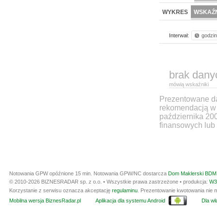
WYKRES
WSKAŹN
Interwał:
godzi
brak dany
mówią wskaźniki
Prezentowane dan
rekomendacją w 
października 20
finansowych lub 
Notowania GPW opóźnione 15 min.
Notowania GPW/NC dostarcza
Dom Maklerski BDM 
© 2010-2026 BIZNESRADAR sp. z o.o. • Wszystkie prawa zastrzeżone • produkcja:
W3
Korzystanie z serwisu oznacza akceptację
regulaminu
. Prezentowanie kwotowania nie m
Mobilna wersja BiznesRadar.pl
Aplikacja dla systemu Android
Dla wła