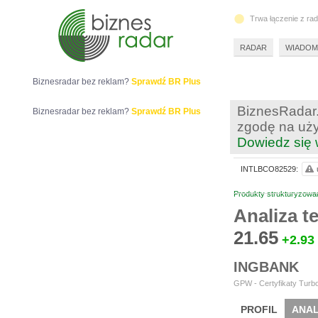
Trwa łączenie z ra
RADAR
WIADOM
Biznesradar bez reklam?
Sprawdź BR Plus
BiznesRadar.
Biznesradar bez reklam?
Sprawdź BR Plus
zgodę na uży
Dowiedz się 
INTLBCO82529:
Produkty strukturyzowa
Analiza 
21.65
+2.93
INGBANK
GPW - Certyfikaty Turbo
PROFIL
ANAL