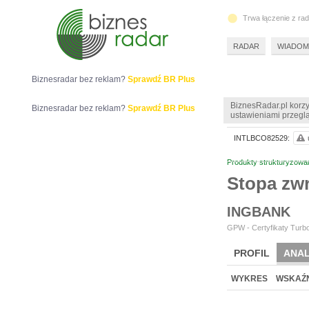
Trwa łączenie z ra
RADAR
WIADOM
Biznesradar bez reklam?
Sprawdź BR Plus
BiznesRadar.pl korzy
Biznesradar bez reklam?
Sprawdź BR Plus
ustawieniami przeglą
INTLBCO82529:
Produkty strukturyzowa
Stopa zw
INGBANK
GPW - Certyfikaty Turbo
PROFIL
ANAL
WYKRES
WSKAŹN