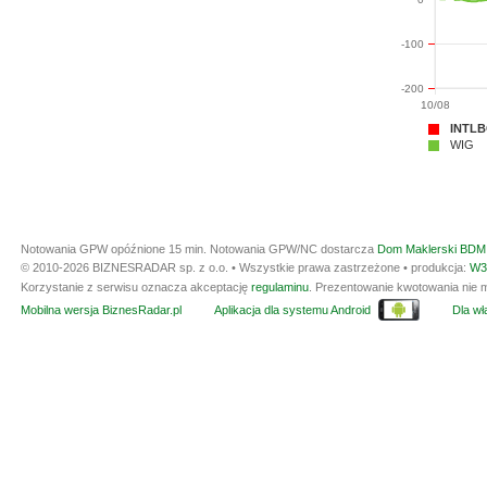
-100
-200
10/08
INTLB
WIG
Notowania GPW opóźnione 15 min.
Notowania GPW/NC dostarcza
Dom Maklerski BDM 
© 2010-2026 BIZNESRADAR sp. z o.o. • Wszystkie prawa zastrzeżone • produkcja:
W3
Korzystanie z serwisu oznacza akceptację
regulaminu
. Prezentowanie kwotowania nie m
Mobilna wersja BiznesRadar.pl
Aplikacja dla systemu Android
Dla wła