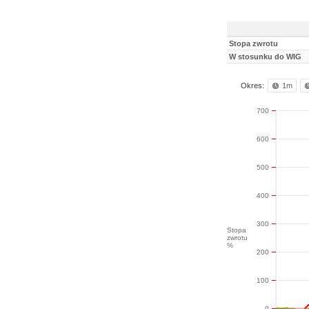
Stopa zwrotu
W stosunku do WIG
Okres:
1m
700
600
500
400
300
Stopa
zwrotu
%
200
100
0