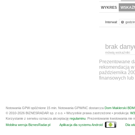
WYKRES
WSKAŹN
Interwał:
godzi
brak dany
mówią wskaźniki
Prezentowane dan
rekomendacją w 
października 20
finansowych lub 
Notowania GPW opóźnione 15 min.
Notowania GPW/NC dostarcza
Dom Maklerski BDM 
© 2010-2026 BIZNESRADAR sp. z o.o. • Wszystkie prawa zastrzeżone • produkcja:
W3
Korzystanie z serwisu oznacza akceptację
regulaminu
. Prezentowanie kwotowania nie m
Mobilna wersja BiznesRadar.pl
Aplikacja dla systemu Android
Dla wła