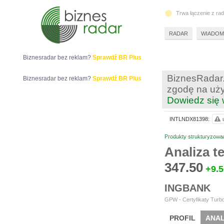
Trwa łączenie z ra
RADAR
WIADOM
Biznesradar bez reklam?
Sprawdź BR Plus
BiznesRadar.
Biznesradar bez reklam?
Sprawdź BR Plus
zgodę na uży
Dowiedz się 
INTLNDX81398:
Produkty strukturyzowa
Analiza 
347.50
+9.5
INGBANK
GPW - Certyfikaty Turbo
PROFIL
ANAL