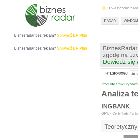
Trwa łączenie z ra
RADAR
WIADOM
Biznesradar bez reklam?
Sprawdź BR Plus
BiznesRadar.
Biznesradar bez reklam?
Sprawdź BR Plus
zgodę na uży
Dowiedz się 
INTLSPX80093:
u
Produkty strukturyzowa
Analiza 
INGBANK
GPW - Certyfikaty Turbo
Teoretyczny