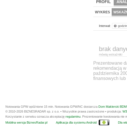
PROFIL
ANAL
WYKRES
WSKAŹN
Interwał:
godzi
brak dany
mówią wskaźniki
Prezentowane dan
rekomendacją w 
października 20
finansowych lub 
Notowania GPW opóźnione 15 min.
Notowania GPW/NC dostarcza
Dom Maklerski BDM 
© 2010-2026 BIZNESRADAR sp. z o.o. • Wszystkie prawa zastrzeżone • produkcja:
W3
Korzystanie z serwisu oznacza akceptację
regulaminu
. Prezentowanie kwotowania nie m
Mobilna wersja BiznesRadar.pl
Aplikacja dla systemu Android
Dla wła