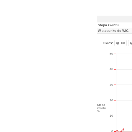
Stopa zwrotu
W stosunku do WIG
Okres:
1m
50
40
30
20
Stopa
zwrotu
%
10
0