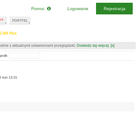
Pomoc
Logowanie
Rejestracja
PORTFEL
ź BR Plus
odnie z aktualnymi ustawieniami przeglądarki.
Dowiedz się więcej.
[x]
rofil:
2 kwi 13:31