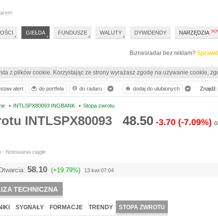
darem
OŚCI
GIEŁDA
FUNDUSZE
WALUTY
DYWIDENDY
NARZĘDZIA
Biznesradar bez reklam?
Sprawd
sta z plików cookie. Korzystając ze strony wyrażasz zgodę na używanie cookie, zg
staw alert
do portfela
do radaru
dodaj do ulubionych
Znajdź p
ne
•
INTLSPX80093 INGBANK
•
Stopa zwrotu
rotu INTLSPX80093
48.50
-3.70
(-7.09%)
0
 - Notowania ciągłe
58.10
Otwarcia:
(+19.79%)
13 kwi 07:04
IZA TECHNICZNA
IKI
SYGNAŁY
FORMACJE
TRENDY
STOPA ZWROTU