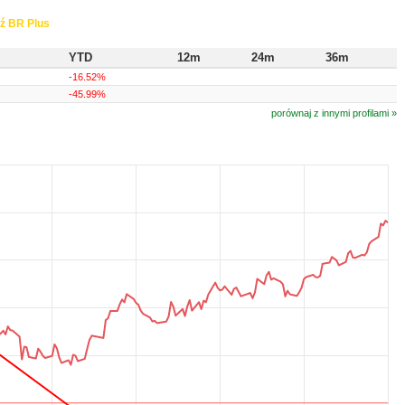
ź BR Plus
YTD
12m
24m
36m
-16.52%
-45.99%
porównaj z innymi profilami »