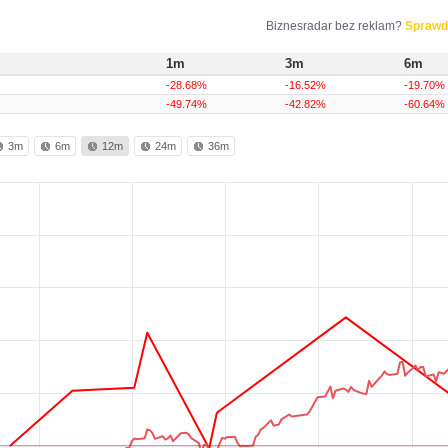
Biznesradar bez reklam?
Sprawd
1m
3m
6m
-28.68%
-16.52%
-19.70%
-49.74%
-42.82%
-60.64%
3m
6m
12m
24m
36m