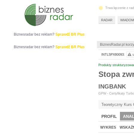
Trwa łączenie z ra
RADAR
WIADOM
Biznesradar bez reklam?
Sprawdź BR Plus
BiznesRadar.pl korzy
Biznesradar bez reklam?
Sprawdź BR Plus
INTLSPX80093:
u
Produkty strukturyzowa
Stopa zw
INGBANK
GPW - Certyfikaty Turbo
Teoretyczny Kurs 
PROFIL
ANAL
WYKRES
WSKAŹN