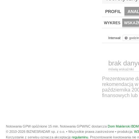
PROFIL
ANAL
WYKRES
WSKAŹN
Interwał:
godzi
brak dany
mówią wskaźniki
Prezentowane dan
rekomendacją w 
października 20
finansowych lub 
Notowania GPW opóźnione 15 min.
Notowania GPW/NC dostarcza
Dom Maklerski BDM 
© 2010-2026 BIZNESRADAR sp. z o.o. • Wszystkie prawa zastrzeżone • produkcja:
W3
Korzystanie z serwisu oznacza akceptację
regulaminu
. Prezentowanie kwotowania nie m