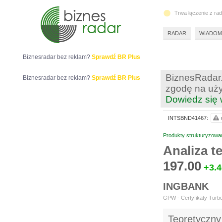
Trwa łączenie z ra
RADAR
WIADOM
Biznesradar bez reklam?
Sprawdź BR Plus
BiznesRadar.
Biznesradar bez reklam?
Sprawdź BR Plus
zgodę na uży
Dowiedz się 
INTSBND41467:
Produkty strukturyzowa
Analiza 
197.00
+3.4
INGBANK
GPW - Certyfikaty Turbo
Teoretyczny