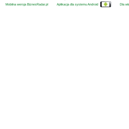
Mobilna wersja BiznesRadar.pl
Aplikacja dla systemu Android
Dla wła