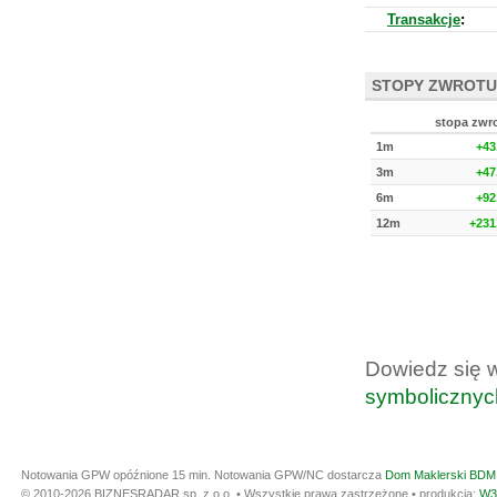
Transakcje
:
STOPY ZWROTU
stopa zwr
1m
+43
3m
+47
6m
+92
12m
+231
Dowiedz się 
symbolicznyc
Notowania GPW opóźnione 15 min.
Notowania GPW/NC dostarcza
Dom Maklerski BDM 
© 2010-2026 BIZNESRADAR sp. z o.o. • Wszystkie prawa zastrzeżone • produkcja:
W3