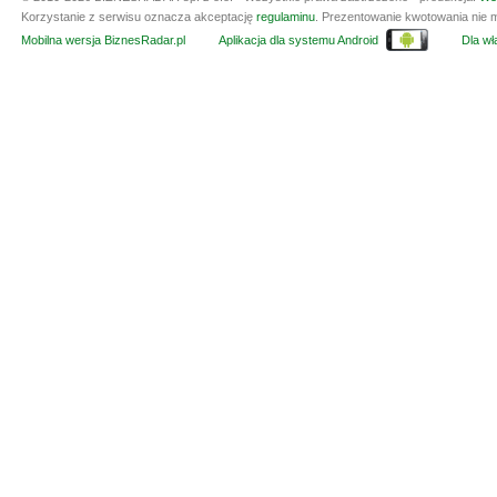
Korzystanie z serwisu oznacza akceptację
regulaminu
. Prezentowanie kwotowania nie m
Mobilna wersja BiznesRadar.pl
Aplikacja dla systemu Android
Dla wła