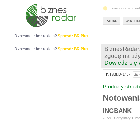
Trwa łączenie z ra
RADAR
WIADOM
Biznesradar bez reklam?
Sprawdź BR Plus
BiznesRadar.
Biznesradar bez reklam?
Sprawdź BR Plus
zgodę na uży
Dowiedz się 
INTSBND41467:
Produkty struk
Notowan
INGBANK
GPW - Certyfikaty Turbo