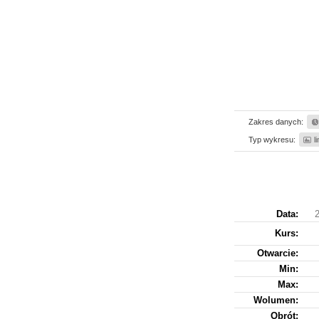
Zakres danych:
Typ wykresu:
l
Data:
Kurs
:
Otwarcie:
Min:
Max:
Wolumen:
Obrót: