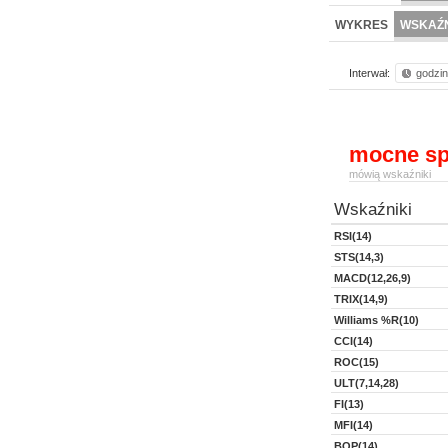
WYKRES
WSKAŹN
Interwał:
godzi
mocne sp
mówią wskaźniki
Wskaźniki
RSI(14)
STS(14,3)
MACD(12,26,9)
TRIX(14,9)
Williams %R(10)
CCI(14)
ROC(15)
ULT(7,14,28)
FI(13)
MFI(14)
BOP(14)