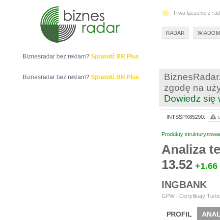
Trwa łączenie z ra
RADAR
WIADOM
Biznesradar bez reklam?
Sprawdź BR Plus
BiznesRadar.
Biznesradar bez reklam?
Sprawdź BR Plus
zgodę na uży
Dowiedz się 
INTSSPX85290:
Produkty strukturyzowa
Analiza 
13.52
+1.66
INGBANK
GPW - Certyfikaty Turbo
PROFIL
ANAL