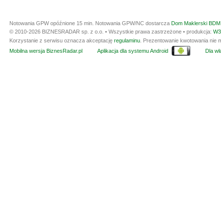
Notowania GPW opóźnione 15 min.
Notowania GPW/NC dostarcza
Dom Maklerski BDM 
© 2010-2026 BIZNESRADAR sp. z o.o. • Wszystkie prawa zastrzeżone • produkcja:
W3
Korzystanie z serwisu oznacza akceptację
regulaminu
. Prezentowanie kwotowania nie m
Mobilna wersja BiznesRadar.pl
Aplikacja dla systemu Android
Dla wła