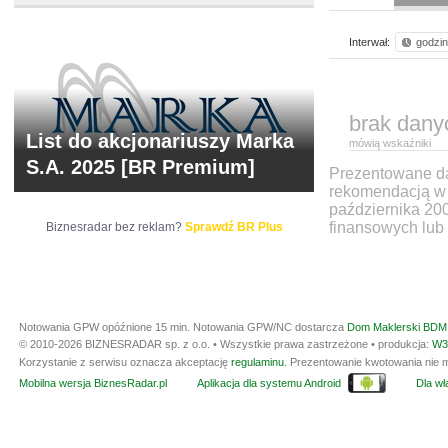
Interwał:
godzi
brak dany
List do akcjonariuszy Marka
mówią wskaźniki
S.A. 2025 [BR Premium]
Prezentowane dan
rekomendacją w 
października 20
finansowych lub 
Biznesradar bez reklam?
Sprawdź BR Plus
Notowania GPW opóźnione 15 min.
Notowania GPW/NC dostarcza
Dom Maklerski BDM 
© 2010-2026 BIZNESRADAR sp. z o.o. • Wszystkie prawa zastrzeżone • produkcja:
W3
Korzystanie z serwisu oznacza akceptację
regulaminu
. Prezentowanie kwotowania nie m
Mobilna wersja BiznesRadar.pl
Aplikacja dla systemu Android
Dla wła