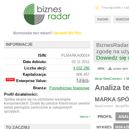
Trwa łączenie z ra
RADAR
WIADOM
Biznesradar bez reklam?
Sprawdź BR Plus
INFORMACJE
BiznesRadar.
zgodę na uży
ISIN:
PLMARKA00014
Dowiedz się 
Data debiutu:
02.11.2011
Liczba akcji:
4 032 286
MRK:
ustaw alert
Kapitalizacja:
806 457
Akcje NewConnect
•
M
Enterprise Value:
757
457
Analiza 
Branża:
Pośrednictwo finansowe
Profil działalności:
MARKA SPÓ
Spółka skupia się na udzielaniu leasingów
konsumenckich. Dzięki tej usłudze Klient może uwolnić
NewConnect - Akcje/PDA 
swoje pieniądze zamrożone w zakupionych
sprzętach...
PROFIL
ANAL
więcej »
NOWE
BR LAB
TU ZACZNIJ
WYKRES
WSKAŹN