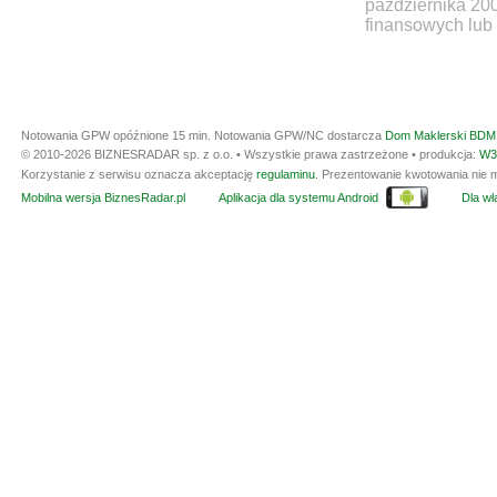
października 20
finansowych lub 
Notowania GPW opóźnione 15 min.
Notowania GPW/NC dostarcza
Dom Maklerski BDM 
© 2010-2026 BIZNESRADAR sp. z o.o. • Wszystkie prawa zastrzeżone • produkcja:
W3
Korzystanie z serwisu oznacza akceptację
regulaminu
. Prezentowanie kwotowania nie m
Mobilna wersja BiznesRadar.pl
Aplikacja dla systemu Android
Dla wła