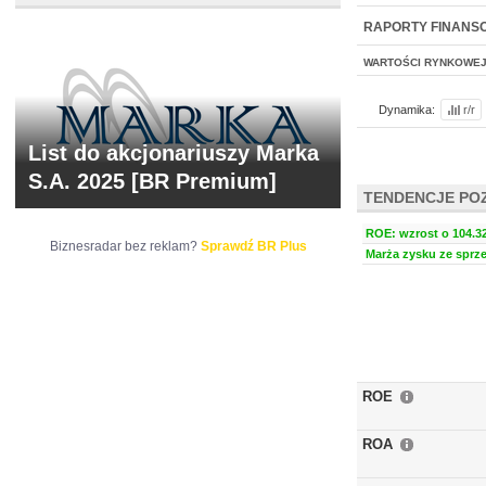
NOWE
BR LAB
RAPORTY FINANS
WARTOŚCI RYNKOWE
Dynamika:
r/r
List do akcjonariuszy Marka
S.A. 2025 [BR Premium]
TENDENCJE PO
ROE: wzrost o 104.32
Biznesradar bez reklam?
Sprawdź BR Plus
Marża zysku ze sprze
ROE
ROA