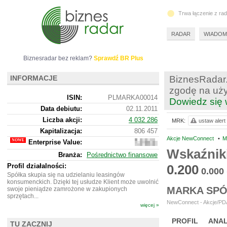
Trwa łączenie z ra
RADAR
WIADOM
Biznesradar bez reklam?
Sprawdź BR Plus
INFORMACJE
BiznesRadar.
zgodę na uży
ISIN:
PLMARKA00014
Dowiedz się 
Data debiutu:
02.11.2011
Liczba akcji:
4 032 286
MRK:
ustaw alert
Kapitalizacja:
806 457
Akcje NewConnect
•
M
Enterprise Value:
757
457
Wskaźnik
Branża:
Pośrednictwo finansowe
Profil działalności:
0.200
0.000
Spółka skupia się na udzielaniu leasingów
konsumenckich. Dzięki tej usłudze Klient może uwolnić
MARKA SPÓ
swoje pieniądze zamrożone w zakupionych
sprzętach...
NewConnect - Akcje/PDA 
więcej »
PROFIL
ANAL
TU ZACZNIJ