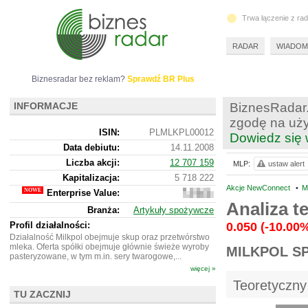
Trwa łączenie z ra
RADAR
WIADOM
Biznesradar bez reklam?
Sprawdź BR Plus
INFORMACJE
BiznesRadar.
zgodę na uży
ISIN:
PLMLKPL00012
Dowiedz się 
Data debiutu:
14.11.2008
Liczba akcji:
12 707 159
MLP:
ustaw alert
Kapitalizacja:
5 718 222
Akcje NewConnect
•
M
Enterprise Value:
6
721
Analiza 
Branża:
Artykuły spożywcze
222
Profil działalności:
0.050
(-10.00
Działalność Milkpol obejmuje skup oraz przetwórstwo
mleka. Oferta spółki obejmuje głównie świeże wyroby
MILKPOL S
pasteryzowane, w tym m.in. sery twarogowe,...
więcej »
Teoretyczny
TU ZACZNIJ