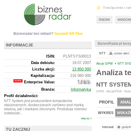
Trwa łączenie z ra
RADAR
WIADOM
Biznesradar bez reklam?
Sprawdź BR Plus
BiznesRadar.pl korzy
INFORMACJE
NTT:
ustaw alert
ISIN:
PLNTSYS00013
Data debiutu:
19.07.2007
Akcje GPW
•
NTT SYS
Liczba akcji:
13 850 000
Analiza 
Kapitalizacja:
216 060 000
Enterprise Value:
227
NTT SYSTE
034
Branża:
Informatyka
000
GPW - Akcje/PDA - Noto
Profil działalności:
NTT System jest producentem komputerów
PROFIL
ANAL
stacjonarnych, dostarczanych zarówno pod marką
własną, jak i markami zleconymi. Produkuje również
WYKRES
WSKAŹN
notebooki...
więcej »
Interwał:
godzi
TU ZACZNIJ