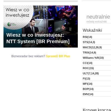
neutralnie
mówią wskaźniki
Wskaźniki
Wiesz w co inwestujesz:
RSI(14)
NTT System [BR Premium]
STS(14,3)
MACD(12,26,9)
TRIX(14,9)
Biznesradar bez reklam?
Sprawdź BR Plus
Williams %R(10)
CCI(14)
ROC(15)
ULT(7,14,28)
FI(13)
MFI(14)
BOP(14)
EMV(14)
Krzywe kroczą