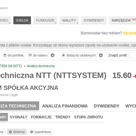
darem
OŚCI
GIEŁDA
FUNDUSZE
WALUTY
DYWIDENDY
NARZĘDZIA
Biznesradar bez reklam?
Sprawd
sta z plików cookie. Korzystając ze strony wyrażasz zgodę na używanie cookie, zg
do portfela
do radaru
dodaj do ulubionych
Znajdź profil:
TEM SA (NTT)
•
Analiza techniczna
techniczna NTT (NTTSYSTEM)
15.60
-
M SPÓŁKA AKCYJNA
wania ciągłe
IZA TECHNICZNA
ANALIZA FINANSOWA
DYWIDENDY
WYC
IKI
SYGNAŁY
FORMACJE
TRENDY
STOPA ZWROTU
nny
dzienny
tygodniowy