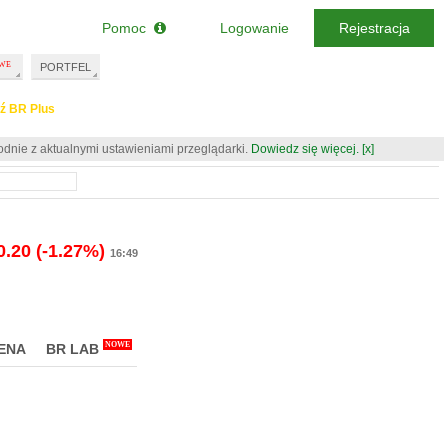
Pomoc
Logowanie
Rejestracja
PORTFEL
ź BR Plus
odnie z aktualnymi ustawieniami przeglądarki.
Dowiedz się więcej.
[x]
0.20
(-1.27%)
16:49
NOWE
ENA
BR LAB