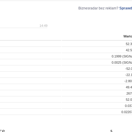
Biznesradar bez reklam?
Sprawd
14:49
Wart
52.
42.
0.1999 (SIGN
0.0025 (SIGN
-52.
-22.
-2.8
49.
267
52.
0.03
0.0220
ce
5