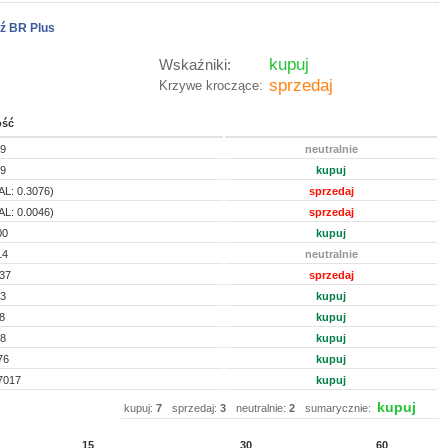
ź BR Plus
kupuj
Wskaźniki:
sprzedaj
Krzywe kroczące:
ość
39
neutralnie
59
kupuj
AL: 0.3076)
sprzedaj
AL: 0.0046)
sprzedaj
00
kupuj
14
neutralnie
037
sprzedaj
43
kupuj
8
kupuj
08
kupuj
76
kupuj
7017
kupuj
kupuj
kupuj:
7
sprzedaj:
3
neutralnie:
2
sumarycznie:
15
30
60