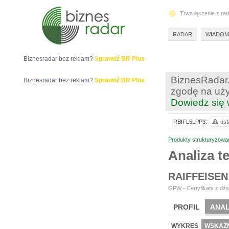
Trwa łączenie z ra
RADAR
WIADOM
Biznesradar bez reklam?
Sprawdź BR Plus
BiznesRadar.
Biznesradar bez reklam?
Sprawdź BR Plus
zgodę na uży
Dowiedz się 
RBIFL5LPP3:
ust
Produkty strukturyzowa
Analiza 
RAIFFEISEN
GPW - Certyfikaty z dźw
PROFIL
ANAL
WYKRES
WSKAŹN