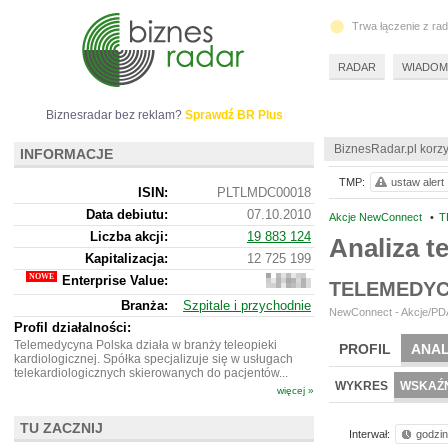
Trwa łączenie z ra
RADAR
WIADOM
Biznesradar bez reklam?
Sprawdź BR Plus
BiznesRadar.pl korzy
INFORMACJE
TMP:
ustaw alert
ISIN:
PLTLMDC00018
Data debiutu:
07.10.2010
Akcje NewConnect
•
T
Liczba akcji:
19 883 124
Analiza 
Kapitalizacja:
12 725 199
Enterprise Value:
13
TELEMEDYC
152
Branża:
Szpitale i przychodnie
199
NewConnect - Akcje/PDA
Profil działalności:
Telemedycyna Polska działa w branży teleopieki
PROFIL
ANAL
kardiologicznej. Spółka specjalizuje się w usługach
telekardiologicznych skierowanych do pacjentów...
WYKRES
WSKAŹN
więcej »
TU ZACZNIJ
Interwał:
godzi