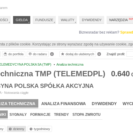
darem
OŚCI
GIEŁDA
FUNDUSZE
WALUTY
DYWIDENDY
NARZĘDZIA
Biznesradar bez reklam?
Sprawd
sta z plików cookie. Korzystając ze strony wyrażasz zgodę na używanie cookie, zg
do portfela
do radaru
dodaj do ulubionych
Znajdź profil:
ELEMEDYCYNA POLSKA SA (TMP)
•
Analiza techniczna
techniczna TMP (TELEMEDPL)
0.640
YNA POLSKA SPÓŁKA AKCYJNA
 - Notowania ciągłe
IZA TECHNICZNA
ANALIZA FINANSOWA
DYWIDENDY
WYC
IKI
SYGNAŁY
FORMACJE
TRENDY
STOPA ZWROTU
nny
dzienny
tygodniowy