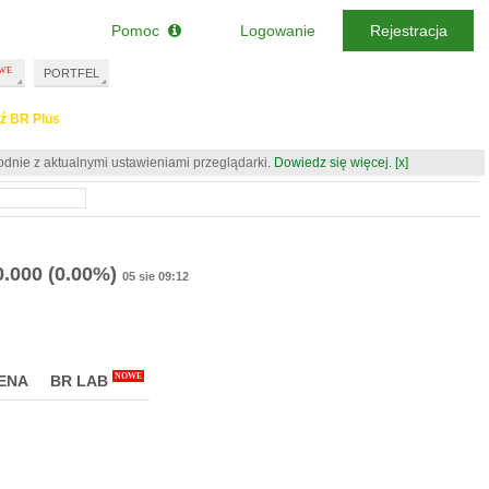
Pomoc
Logowanie
Rejestracja
PORTFEL
ź BR Plus
odnie z aktualnymi ustawieniami przeglądarki.
Dowiedz się więcej.
[x]
0.000
(0.00%)
05 sie 09:12
NOWE
ENA
BR LAB