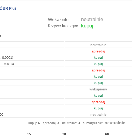
ź BR Plus
neutralnie
Wskaźniki:
kupuj
Krzywe kroczące:
ć
neutralnie
sprzedaj
: 0.0001)
kupuj
 -0.0013)
kupuj
sprzedaj
kupuj
kupuj
wykupiony
kupuj
sprzedaj
kupuj
00
neutralnie
neutralnie
kupuj:
6
sprzedaj:
3
neutralnie:
3
sumarycznie:
15
30
60