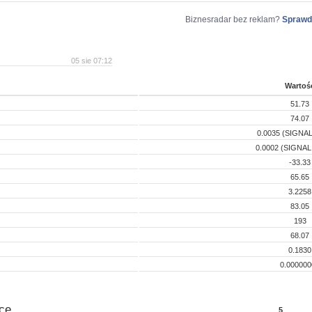
Biznesradar bez reklam?
Sprawd
05 sie 07:12
Wartoś
51.73
74.07
0.0035 (SIGNAL
0.0002 (SIGNAL:
-33.33
65.65
3.2258
83.05
193
68.07
0.1830
0.000000
ce
5