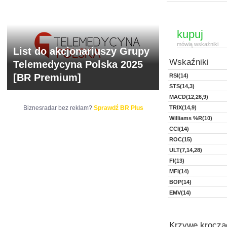
kupuj
mówią wskaźniki
List do akcjonariuszy Grupy
Wskaźniki
Telemedycyna Polska 2025
[BR Premium]
RSI(14)
STS(14,3)
MACD(12,26,9)
Biznesradar bez reklam?
Sprawdź BR Plus
TRIX(14,9)
Williams %R(10)
CCI(14)
ROC(15)
ULT(7,14,28)
FI(13)
MFI(14)
BOP(14)
EMV(14)
Krzywe kroczą