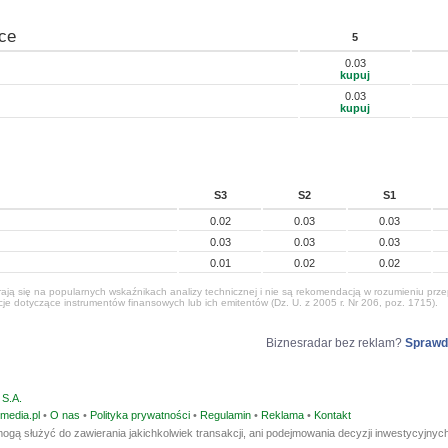
ce
5
0.03
kupuj
0.03
kupuj
S3
S2
S1
0.02
0.03
0.03
0.03
0.03
0.03
0.01
0.02
0.02
ją się na popularnych wskaźnikach analizy technicznej i nie są rekomendacją w rozumieniu przep
e dotyczące instrumentów finansowych lub ich emitentów (Dz. U. z 2005 r. Nr 206, poz. 1715).
Biznesradar bez reklam?
Sprawd
S.A.
media.pl
•
O nas
•
Polityka prywatności
•
Regulamin
•
Reklama
•
Kontakt
ogą służyć do zawierania jakichkolwiek transakcji, ani podejmowania decyzji inwestycyjnych