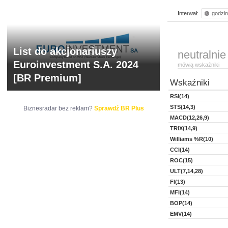
Interwał:
godzi
List do akcjonariuszy
neutralnie
Euroinvestment S.A. 2024
mówią wskaźniki
[BR Premium]
Wskaźniki
RSI(14)
STS(14,3)
Biznesradar bez reklam?
Sprawdź BR Plus
MACD(12,26,9)
TRIX(14,9)
Williams %R(10)
CCI(14)
ROC(15)
ULT(7,14,28)
FI(13)
MFI(14)
BOP(14)
EMV(14)