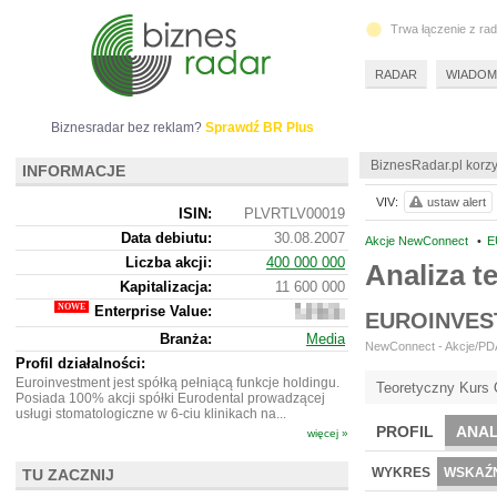
Trwa łączenie z ra
RADAR
WIADOM
Biznesradar bez reklam?
Sprawdź BR Plus
BiznesRadar.pl korzy
INFORMACJE
VIV:
ustaw alert
ISIN:
PLVRTLV00019
Data debiutu:
30.08.2007
Akcje NewConnect
•
E
Liczba akcji:
400 000 000
Analiza t
Kapitalizacja:
11 600 000
Enterprise Value:
14
EUROINVES
253
Branża:
Media
000
NewConnect - Akcje/PDA 
Profil działalności:
Euroinvestment jest spółką pełniącą funkcje holdingu.
Teoretyczny Kurs 
Posiada 100% akcji spółki Eurodental prowadzącej
usługi stomatologiczne w 6-ciu klinikach na...
PROFIL
ANAL
więcej »
WYKRES
WSKAŹN
TU ZACZNIJ