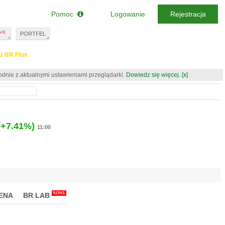
Pomoc
Logowanie
Rejestracja
PORTFEL
ź BR Plus
odnie z aktualnymi ustawieniami przeglądarki.
Dowiedz się więcej.
[x]
(+7.41%)
11:00
NOWE
ENA
BR LAB