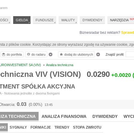
darem
OŚCI
GIEŁDA
FUNDUSZE
WALUTY
DYWIDENDY
NARZĘDZIA
Biznesradar bez reklam?
Sprawd
sta z plików cookie. Korzystając ze strony wyrażasz zgodę na używanie cookie, zg
do portfela
do radaru
dodaj do ulubionych
Znajdź profil:
UROINVESTMENT SA (VIV)
•
Analiza techniczna
echniczna VIV (VISION)
0.0290
+0.0020
TMENT SPÓŁKA AKCYJNA
- Notowania jednolite z dwoma fixingami
0.03
Otwarcia:
(0.00%)
13:45
IZA TECHNICZNA
ANALIZA FINANSOWA
DYWIDENDY
WYC
IKI
SYGNAŁY
FORMACJE
TRENDY
STOPA ZWROTU