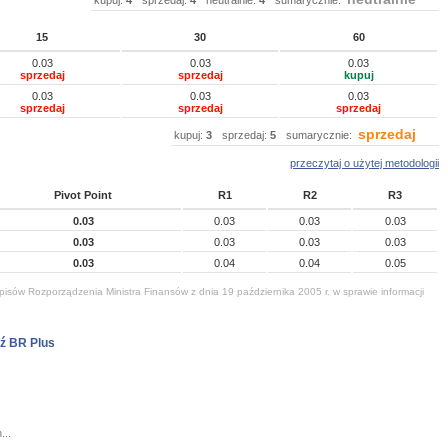
kupuj:
4
sprzedaj:
4
neutralnie:
4
sumarycznie:
15
30
60
0.03
0.03
0.03
sprzedaj
sprzedaj
kupuj
0.03
0.03
0.03
sprzedaj
sprzedaj
sprzedaj
sprzedaj
kupuj:
3
sprzedaj:
5
sumarycznie:
przeczytaj o użytej metodologii
Pivot Point
R1
R2
R3
0.03
0.03
0.03
0.03
0.03
0.03
0.03
0.03
0.03
0.04
0.04
0.05
isów Rozporządzenia Ministra Finansów z dnia 19 października 2005 r. w sprawie informacji
ź BR Plus
...