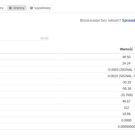
nny
dzienny
tygodniowy
Biznesradar bez reklam?
Sprawd
09:00
Wartość
48.50
24.24
-0.0003 (SIGNAL: 
0.0010 (SIGNAL: 
-33.33
-55.38
-10.7692
46.67
112
18.68
0.0000
0.00000000