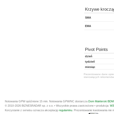
Krzywe kroczą
SMA
EMA
Pivot Points
dzień
tydzień
miesiąc
Prezentowane dane opiera
stanowiących rekomendacj
Notowania GPW opóźnione 15 min.
Notowania GPW/NC dostarcza
Dom Maklerski BDM 
© 2010-2026 BIZNESRADAR sp. z o.o. • Wszystkie prawa zastrzeżone • produkcja:
W3
Korzystanie z serwisu oznacza akceptację
regulaminu
. Prezentowanie kwotowania nie m