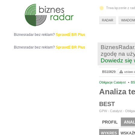
Trwa łączenie z ra
RADAR
WIADOM
Biznesradar bez reklam?
Sprawdź BR Plus
BiznesRadar.
Biznesradar bez reklam?
Sprawdź BR Plus
zgodę na uży
Dowiedz się 
BS10829:
ustaw a
Obligacje Catalyst
•
BS
Analiza 
BEST
GPW - Catalyst - Obligac
PROFIL
ANAL
WYKRES
WSKAŹN