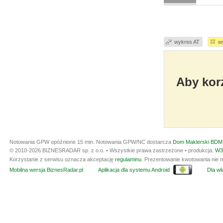
wykres AT
w
Aby korz
Notowania GPW opóźnione 15 min.
Notowania GPW/NC dostarcza
Dom Maklerski BDM 
© 2010-2026 BIZNESRADAR sp. z o.o. • Wszystkie prawa zastrzeżone • produkcja:
W3
Korzystanie z serwisu oznacza akceptację
regulaminu
. Prezentowanie kwotowania nie m
Mobilna wersja BiznesRadar.pl
Aplikacja dla systemu Android
Dla wła