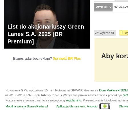
NOWE
BR LAB
WYKRES
WSKAŹN
List do akcjonariuszy Green
Lanes S.A. 2025 [BR
wykres AT
w
Premium]
Aby korz
Biznesradar bez reklam?
Sprawdź BR Plus
Notowania GPW opóźnione 15 min.
Notowania GPW/NC dostarcza
Dom Maklerski BDM 
© 2010-2026 BIZNESRADAR sp. z o.o. • Wszystkie prawa zastrzeżone • produkcja:
W3
Korzystanie z serwisu oznacza akceptację
regulaminu
. Prezentowanie kwotowania nie m
Mobilna wersja BiznesRadar.pl
Aplikacja dla systemu Android
Dla wła