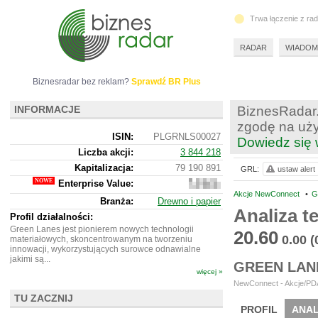
Trwa łączenie z ra
RADAR
WIADOM
Biznesradar bez reklam?
Sprawdź BR Plus
INFORMACJE
BiznesRadar.
zgodę na uży
ISIN:
PLGRNLS00027
Dowiedz się 
Liczba akcji:
3 844 218
Kapitalizacja:
79 190 891
GRL:
ustaw alert
Enterprise Value:
78
801
Akcje NewConnect
•
G
Branża:
Drewno i papier
891
Analiza 
Profil działalności:
Green Lanes jest pionierem nowych technologii
20.60
0.00
(
materiałowych, skoncentrowanym na tworzeniu
innowacji, wykorzystujących surowce odnawialne
jakimi są...
GREEN LAN
więcej »
NewConnect - Akcje/PDA
TU ZACZNIJ
PROFIL
ANAL