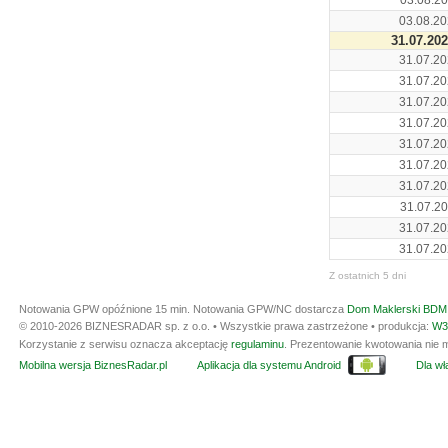
03.08.20
03.08.20
31.07.20
31.07.20
31.07.20
31.07.20
31.07.20
31.07.20
31.07.20
31.07.20
31.07.20
31.07.20
31.07.20
Z ostatnich 5 dni
Notowania GPW opóźnione 15 min.
Notowania GPW/NC dostarcza
Dom Maklerski BDM 
© 2010-2026 BIZNESRADAR sp. z o.o. • Wszystkie prawa zastrzeżone • produkcja:
W3
Korzystanie z serwisu oznacza akceptację
regulaminu
. Prezentowanie kwotowania nie m
Mobilna wersja BiznesRadar.pl
Aplikacja dla systemu Android
Dla wła