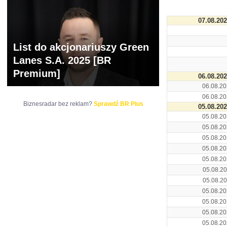
07.08.20
List do akcjonariuszy Green
Lanes S.A. 2025 [BR
Premium]
06.08.20
06.08.20
06.08.20
Biznesradar bez reklam?
Sprawdź BR Plus
05.08.20
05.08.20
05.08.20
05.08.20
05.08.20
05.08.20
05.08.20
05.08.20
05.08.20
05.08.20
05.08.20
05.08.20