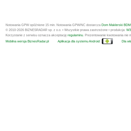
Notowania GPW opóźnione 15 min.
Notowania GPW/NC dostarcza
Dom Maklerski BDM 
© 2010-2026 BIZNESRADAR sp. z o.o. • Wszystkie prawa zastrzeżone • produkcja:
W3
Korzystanie z serwisu oznacza akceptację
regulaminu
. Prezentowanie kwotowania nie m
Mobilna wersja BiznesRadar.pl
Aplikacja dla systemu Android
Dla wła