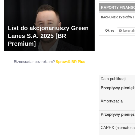
NOWE
BR LAB
RAPORTY FINANS
RACHUNEK ZYSKÓW I 
List do akcjonariuszy Green
Okres:
kwartal
Lanes S.A. 2025 [BR
Premium]
Biznesradar bez reklam?
Sprawdź BR Plus
Data publikacji
Przepływy pienięż
Amortyzacja
Przepływy pienięż
CAPEX (niematerial