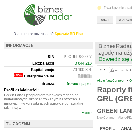
Trwa łączenie z ra
RADAR
WIADOM
Biznesradar bez reklam?
Sprawdź BR Plus
INFORMACJE
BiznesRadar.
zgodę na uży
ISIN:
PLGRNLS00027
Dowiedz się 
Liczba akcji:
3 844 218
Kapitalizacja:
79 190 891
GRL:
ustaw alert
Enterprise Value:
78
801
Akcje NewConnect
•
G
Branża:
Drewno i papier
891
Raporty f
Profil działalności:
Green Lanes jest pionierem nowych technologii
GRL (GR
materiałowych, skoncentrowanym na tworzeniu
innowacji, wykorzystujących surowce odnawialne
jakimi są...
GREEN LAN
więcej »
NewConnect - Akcje/PDA
TU ZACZNIJ
PROFIL
ANAL