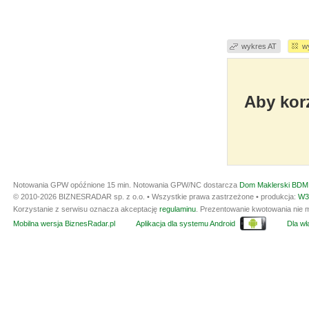
wykres AT
w
Aby korz
Notowania GPW opóźnione 15 min.
Notowania GPW/NC dostarcza
Dom Maklerski BDM 
© 2010-2026 BIZNESRADAR sp. z o.o. • Wszystkie prawa zastrzeżone • produkcja:
W3
Korzystanie z serwisu oznacza akceptację
regulaminu
. Prezentowanie kwotowania nie m
Mobilna wersja BiznesRadar.pl
Aplikacja dla systemu Android
Dla wła