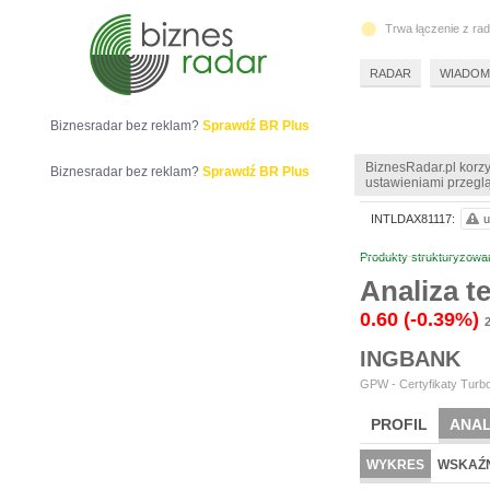
Trwa łączenie z ra
RADAR
WIADOM
Biznesradar bez reklam?
Sprawdź BR Plus
BiznesRadar.pl korzy
Biznesradar bez reklam?
Sprawdź BR Plus
ustawieniami przeglą
INTLDAX81117:
u
Produkty strukturyzowa
Analiza 
0.60
(-0.39%)
2
INGBANK
GPW - Certyfikaty Turbo
PROFIL
ANAL
WYKRES
WSKAŹN