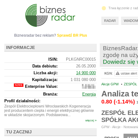
Trwa łączenie z ra
RADAR
WIADOM
Biznesradar bez reklam?
Sprawdź BR Plus
INFORMACJE
BiznesRadar.
zgodę na uży
ISIN:
PLKGNRC00015
Dowiedz się 
Data debiutu:
26.05.2000
Liczba akcji:
14 900 000
KGN:
ustaw alert
Kapitalizacja:
1 031 080 000
Akcje GPW
•
ZESPÓŁ
Enterprise Value:
1
385
Analiza 
Branża:
Energia
102
000
Profil działalności:
0.80
(-1.14%)
Zespół Elektrociepłowni Wrocławskich Kogeneracja
jest producentem ciepła i energii elektrycznej głównie
ZESPÓŁ EL
w układzie skojarzonym. Podstawowa...
SPÓŁKA AK
więcej »
GPW - Akcje - Notowania
TU ZACZNIJ