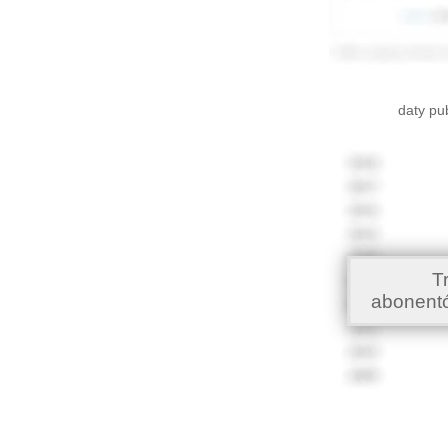
daty pu
T
abonent