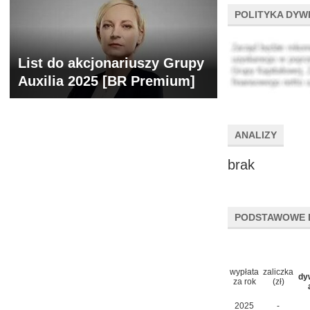
POLITYKA DYW
List do akcjonariuszy Grupy
Auxilia 2025 [BR Premium]
ANALIZY
brak
PODSTAWOWE 
wypłata
zaliczka
dy
za rok
(zł)
2025
-