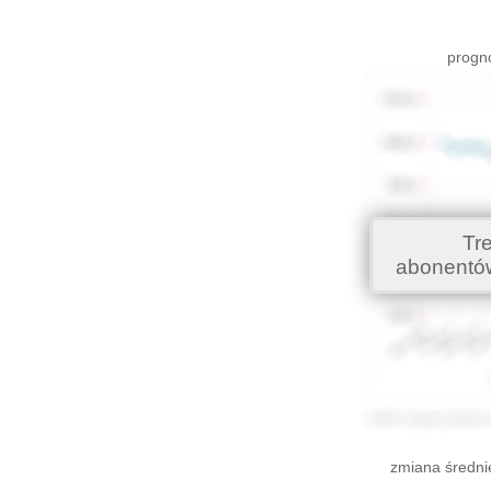
progno
Tr
abonentó
zmiana średni