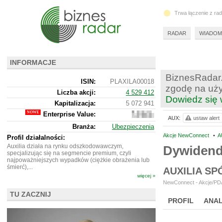
Trwa łączenie z ra
RADAR
WIADOM
INFORMACJE
BiznesRadar.
ISIN:
PLAXILA00018
zgodę na uży
Liczba akcji:
4 529 412
Dowiedz się 
Kapitalizacja:
5 072 941
Enterprise Value:
4
AUX:
ustaw alert
104
Branża:
Ubezpieczenia
941
Akcje NewConnect
•
A
Profil działalności:
Auxilia działa na rynku odszkodowawczym,
Dywidend
specjalizując się na segmencie premium, czyli
najpoważniejszych wypadków (ciężkie obrażenia lub
śmierć),...
AUXILIA S
więcej »
NewConnect - Akcje/PDA
TU ZACZNIJ
PROFIL
ANAL
NOWE
BR LAB