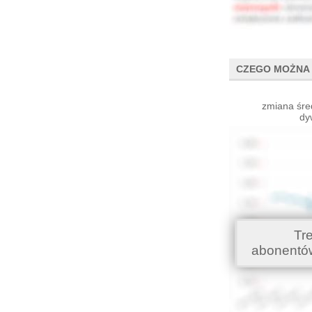
CZEGO MOŻNA 
zmiana śre
dy
Tr
abonentó