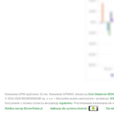
Notowania GPW opóźnione 15 min.
Notowania GPW/NC dostarcza
Dom Maklerski BDM 
© 2010-2026 BIZNESRADAR sp. z o.o. • Wszystkie prawa zastrzeżone • produkcja:
W3
Korzystanie z serwisu oznacza akceptację
regulaminu
. Prezentowanie kwotowania nie m
Mobilna wersja BiznesRadar.pl
Aplikacja dla systemu Android
Dla wła