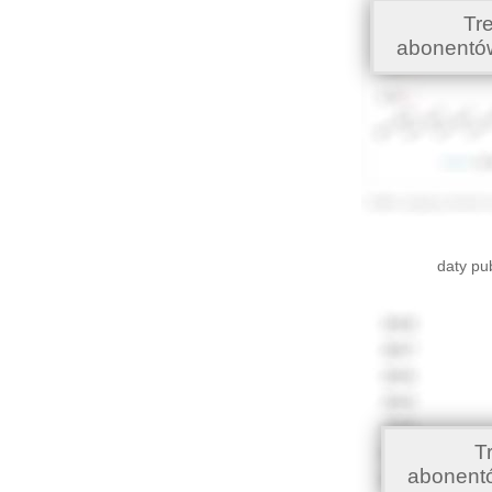
Tr
abonentó
daty pu
T
abonent