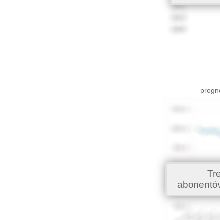
progno
Tr
abonentó