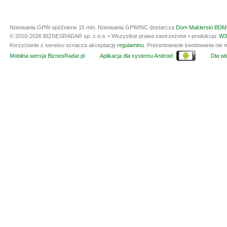
Notowania GPW opóźnione 15 min.
Notowania GPW/NC dostarcza
Dom Maklerski BDM 
© 2010-2026 BIZNESRADAR sp. z o.o. • Wszystkie prawa zastrzeżone • produkcja:
W3
Korzystanie z serwisu oznacza akceptację
regulaminu
. Prezentowanie kwotowania nie m
Mobilna wersja BiznesRadar.pl
Aplikacja dla systemu Android
Dla wła