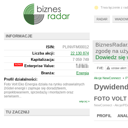
Trwa łączenie z ra
RADAR
WIADOM
INFORMACJE
BiznesRadar.
ISIN:
PLINVFM00012
zgodę na uży
Liczba akcji:
22 130 874
Dowiedz się 
Kapitalizacja:
7 059 749
Enterprise Value:
8
FVE:
ustaw alert
963
Branża:
Energia
749
Akcje NewConnect
•
F
Profil działalności:
Foto Volt Eko Energia działa na rynku odnawialnych
Dywidend
źródeł energii i zajmuje się doradztwem,
projektowaniem, sprzedażą i montażem oraz
serwisem...
FOTO VOLT
więcej »
NewConnect - Akcje/PDA
TU ZACZNIJ
PROFIL
ANAL
NOWE
BR LAB