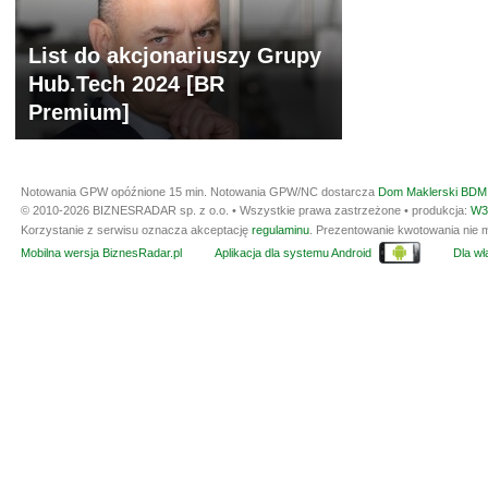
List do akcjonariuszy Grupy
Hub.Tech 2024 [BR
Premium]
Notowania GPW opóźnione 15 min.
Notowania GPW/NC dostarcza
Dom Maklerski BDM 
© 2010-2026 BIZNESRADAR sp. z o.o. • Wszystkie prawa zastrzeżone • produkcja:
W3
Korzystanie z serwisu oznacza akceptację
regulaminu
. Prezentowanie kwotowania nie m
Mobilna wersja BiznesRadar.pl
Aplikacja dla systemu Android
Dla wła