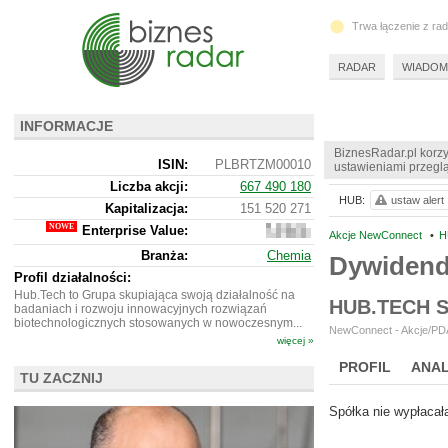
Trwa łączenie z ra
RADAR
WIADOM
INFORMACJE
BiznesRadar.pl korzy
ISIN:
PLBRTZM00010
ustawieniami przeglą
Liczba akcji:
667 490 180
HUB:
ustaw alert
Kapitalizacja:
151 520 271
Enterprise Value:
119
Akcje NewConnect
•
H
271
Branża:
Chemia
Dywiden
271
Profil działalności:
Hub.Tech to Grupa skupiająca swoją działalność na
HUB.TECH 
badaniach i rozwoju innowacyjnych rozwiązań
biotechnologicznych stosowanych w nowoczesnym...
NewConnect - Akcje/PDA
więcej »
PROFIL
ANAL
TU ZACZNIJ
NOWE
BR LAB
Spółka nie wypłacał