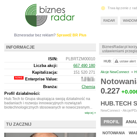
Trwa łączenie z ra
RADAR
WIADOM
Biznesradar bez reklam?
Sprawdź BR Plus
INFORMACJE
BiznesRadar.pl korzy
ustawieniami przeglą
ISIN:
PLBRTZM00010
HUB:
ustaw alert
Liczba akcji:
667 490 180
Kapitalizacja:
151 520 271
Akcje NewConnect
•
H
Enterprise Value:
Notowani
119
271
Branża:
Chemia
271
0.227
+0.00
Profil działalności:
Hub.Tech to Grupa skupiająca swoją działalność na
HUB.TECH 
badaniach i rozwoju innowacyjnych rozwiązań
biotechnologicznych stosowanych w nowoczesnym...
NewConnect - Akcje/PDA
więcej »
PROFIL
ANAL
TU ZACZNIJ
NOWE
BR LAB
NOTOWANIA
WIA