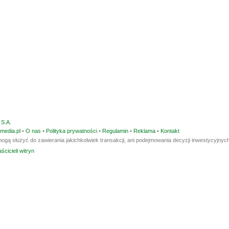
S.A.
media.pl
•
O nas
•
Polityka prywatności
•
Regulamin
•
Reklama
•
Kontakt
ogą służyć do zawierania jakichkolwiek transakcji, ani podejmowania decyzji inwestycyjnych
ścicieli witryn