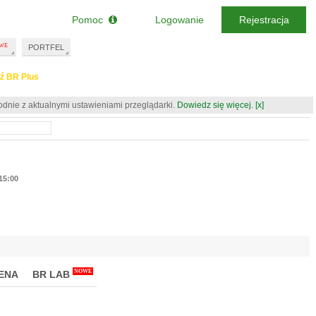
Pomoc
Logowanie
Rejestracja
PORTFEL
ź BR Plus
odnie z aktualnymi ustawieniami przeglądarki.
Dowiedz się więcej.
[x]
 15:00
NOWE
ENA
BR LAB