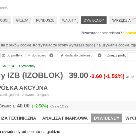
darem
OŚCI
GIEŁDA
FUNDUSZE
WALUTY
DYWIDENDY
NARZĘDZIA
Biznesradar bez reklam?
Sprawd
sta z plików cookie. Korzystając ze strony wyrażasz zgodę na używanie cookie, zg
do portfela
do radaru
dodaj do ulubionych
Znajdź profil:
SA (IZB)
•
Dywidendy
y IZB (IZOBLOK)
39.00
-0.60
(-1.52%)
31 lip
PÓŁKA AKCYJNA
ania jednolite z dwoma fixingami
40.00
Otwarcia:
(+2.56%)
05 sie 12:22
IZA TECHNICZNA
ANALIZA FINANSOWA
DYWIDENDY
WYC
a dywidendy od debiutu na giełdzie