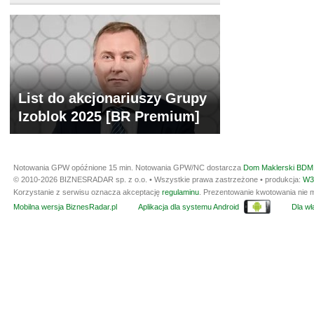
List do akcjonariuszy Grupy
Izoblok 2025 [BR Premium]
Notowania GPW opóźnione 15 min.
Notowania GPW/NC dostarcza
Dom Maklerski BDM 
© 2010-2026 BIZNESRADAR sp. z o.o. • Wszystkie prawa zastrzeżone • produkcja:
W3
Korzystanie z serwisu oznacza akceptację
regulaminu
. Prezentowanie kwotowania nie m
Mobilna wersja BiznesRadar.pl
Aplikacja dla systemu Android
Dla wła