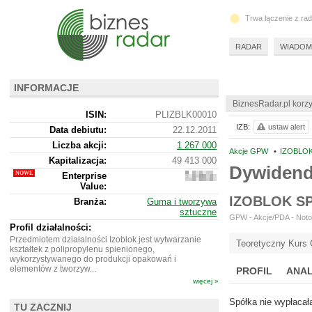
Trwa łączenie z ra
RADAR
WIADOM
INFORMACJE
BiznesRadar.pl korzy
ISIN:
PLIZBLK00010
IZB:
ustaw alert
Data debiutu:
22.12.2011
Liczba akcji:
1 267 000
Akcje GPW
•
IZOBLOK 
Kapitalizacja:
49 413 000
Dywidend
Enterprise
184
Value:
192
000
IZOBLOK S
Branża:
Guma i tworzywa
sztuczne
GPW - Akcje/PDA - Notow
Profil działalności:
Przedmiotem działalności Izoblok jest wytwarzanie
Teoretyczny Kurs 
kształtek z polipropylenu spienionego,
wykorzystywanego do produkcji opakowań i
elementów z tworzyw...
PROFIL
ANAL
więcej »
Spółka nie wypłacał
TU ZACZNIJ