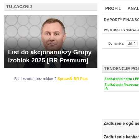
TU ZACZNIJ
PROFIL
ANAL
NOWE
BR LAB
RAPORTY FINANS
WARTOŚCI RYNKOWE
Dynamika:
r/r
List do akcjonariuszy Grupy
Izoblok 2025 [BR Premium]
TENDENCJE PO
Biznesradar bez reklam?
Sprawdź BR Plus
Zadłużenie netto / E
Zadłużenie finansow
r/r
Zadłużenie ogóln
Zadłużenie kapita