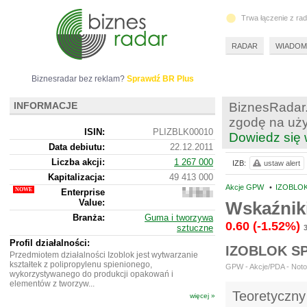
Trwa łączenie z ra
RADAR
WIADOM
Biznesradar bez reklam?
Sprawdź BR Plus
INFORMACJE
BiznesRadar.
zgodę na uży
ISIN:
PLIZBLK00010
Dowiedz się 
Data debiutu:
22.12.2011
Liczba akcji:
1 267 000
IZB:
ustaw alert
Kapitalizacja:
49 413 000
Akcje GPW
•
IZOBLOK 
Enterprise
184
Value:
192
Wskaźnik
000
Branża:
Guma i tworzywa
0.60
(-1.52%)
sztuczne
3
Profil działalności:
IZOBLOK S
Przedmiotem działalności Izoblok jest wytwarzanie
kształtek z polipropylenu spienionego,
GPW - Akcje/PDA - Notow
wykorzystywanego do produkcji opakowań i
elementów z tworzyw...
Teoretyczny
więcej »