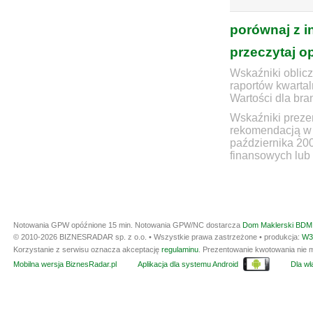
porównaj z i
przeczytaj o
Wskaźniki oblicz
raportów kwartal
Wartości dla bra
Wskaźniki prezen
rekomendacją w 
października 20
finansowych lub 
Notowania GPW opóźnione 15 min.
Notowania GPW/NC dostarcza
Dom Maklerski BDM 
© 2010-2026 BIZNESRADAR sp. z o.o. • Wszystkie prawa zastrzeżone • produkcja:
W3
Korzystanie z serwisu oznacza akceptację
regulaminu
. Prezentowanie kwotowania nie m
Mobilna wersja BiznesRadar.pl
Aplikacja dla systemu Android
Dla wła