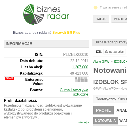
Trwa łączenie z ra
RADAR
WIADOM
Biznesradar bez reklam?
Sprawdź BR Plus
BiznesRadar.pl korzy
INFORMACJE
IZB:
ustaw alert
ISIN:
PLIZBLK00010
Data debiutu:
22.12.2011
Akcje GPW
•
IZOBLOK 
Liczba akcji:
1 267 000
Notowani
Kapitalizacja:
49 413 000
Enterprise
184
IZOBLOK S
Value:
192
000
GPW - Akcje/PDA - Notow
Branża:
Guma i tworzywa
sztuczne
Teoretyczny Kurs 
Profil działalności:
Przedmiotem działalności Izoblok jest wytwarzanie
kształtek z polipropylenu spienionego,
PROFIL
ANAL
wykorzystywanego do produkcji opakowań i
elementów z tworzyw...
NOTOWANIA
WIA
więcej »