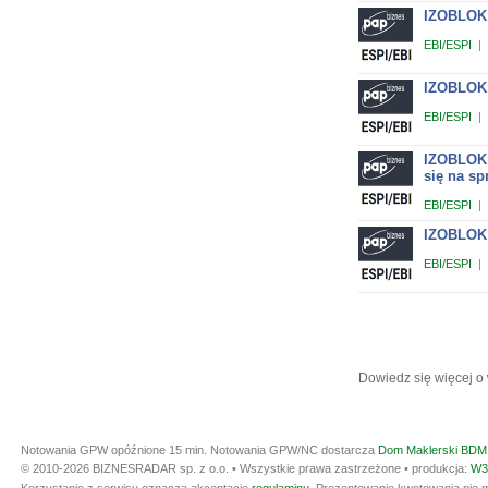
IZOBLOK 
EBI/ESPI
|
IZOBLOK 
EBI/ESPI
|
IZOBLOK 
się na sp
EBI/ESPI
|
IZOBLOK 
EBI/ESPI
|
Dowiedz się więcej o
Notowania GPW opóźnione 15 min.
Notowania GPW/NC dostarcza
Dom Maklerski BDM 
© 2010-2026 BIZNESRADAR sp. z o.o. • Wszystkie prawa zastrzeżone • produkcja:
W3