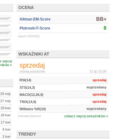
OCENA
ector*
BB+
Altman EM-Score
ector*
8
Piotroski F-Score
ector*
raport 2026/Q1
ector*
ector*
WSKAŹNIKI AT
ector*
z więcej
sprzedaj
ników »
mówią wskaźniki
31 lip 15:00
RSI(14)
sprzedaj
wyprzedany
STS(14,3)
29 maj
sprzedaj
MACD(12,26,9)
27 maj
sprzedaj
TRIX(14,9)
29 kwi
wyprzedany
Williams %R(10)
28 kwi
interwał dzienny
zobacz więcej wskaźników »
17 kwi
8 kwi
TRENDY
2 kwi