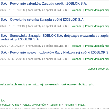
S.A. - Powołanie członków Zarządu spółki IZOBLOK S.A.
2026-07-07 19:31:58
| Komunikaty ze spółek (EBI/ESPI)
|
Polecam!
|
Przeczytam później
S.A. - Odwołanie członka Zarządu spółki IZOBLOK S.A.
2026-07-07 19:19:13
| Komunikaty ze spółek (EBI/ESPI)
|
Polecam!
|
Przeczytam później
S.A. - Stanowisko Zarządu IZOBLOK S.A. dotyczące wezwania do zapis
rzedaż akcji IZOBLOK S.A.
2026-07-06 14:22:44
| Komunikaty ze spółek (EBI/ESPI)
|
Polecam!
|
Przeczytam później
S.A. - Powołanie nowych członków Rady Nadzorczej spółki IZOBLOK S
2026-06-26 17:39:58
| Komunikaty ze spółek (EBI/ESPI)
|
Polecam!
|
Przeczytam później
zobacz więcej wi
wskaźnikach analizy technicznej
i
wykresach punktowo-symbolicznych
.
S.A.
media.pl
•
O nas
•
Polityka prywatności
•
Regulamin
•
Reklama
•
Kontakt