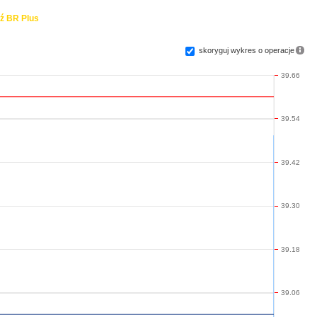
ź BR Plus
skoryguj wykres o operacje
39.66
39.54
39.42
39.30
39.18
39.06