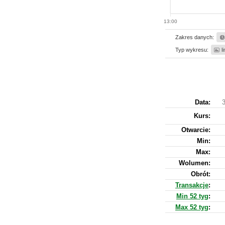
13:00
Zakres danych:
Typ wykresu:
l
Data:
3
Kurs
:
Otwarcie:
Min:
Max:
Wolumen:
Obrót:
Transakcje
:
Min 52 tyg
:
Max 52 tyg
: