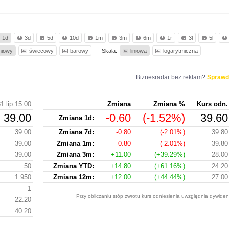
1d
3d
5d
10d
1m
3m
6m
1r
3l
5l
iniowy
świecowy
barowy
Skala:
liniowa
logarytmiczna
Biznesradar bez reklam?
Sprawd
1 lip 15:00
Zmiana
Zmiana %
Kurs odn.
39.00
-0.60
(-1.52%)
39.60
Zmiana 1d:
39.00
Zmiana 7d:
-0.80
(-2.01%)
39.80
39.00
Zmiana 1m:
-0.80
(-2.01%)
39.80
39.00
Zmiana 3m:
+11.00
(+39.29%)
28.00
50
Zmiana YTD:
+14.80
(+61.16%)
24.20
1 950
Zmiana 12m:
+12.00
(+44.44%)
27.00
1
Przy obliczaniu stóp zwrotu kurs odniesienia uwzględnia dywiden
22.20
40.20