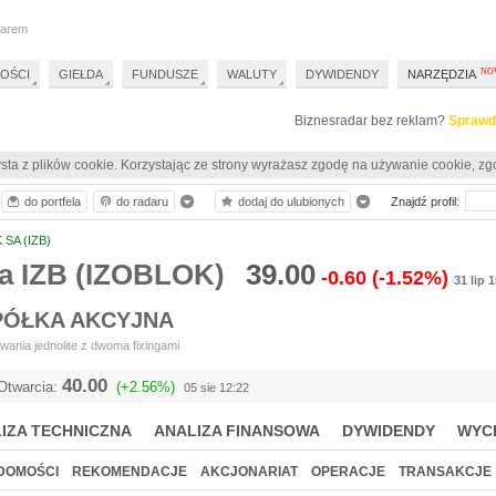
darem
OŚCI
GIEŁDA
FUNDUSZE
WALUTY
DYWIDENDY
NARZĘDZIA
Biznesradar bez reklam?
Sprawd
sta z plików cookie. Korzystając ze strony wyrażasz zgodę na używanie cookie, zg
do portfela
do radaru
dodaj do ulubionych
Znajdź profil:
SA (IZB)
a IZB (IZOBLOK)
39.00
-0.60
(-1.52%)
31 lip 
PÓŁKA AKCYJNA
ania jednolite z dwoma fixingami
40.00
Otwarcia:
(+2.56%)
05 sie 12:22
IZA TECHNICZNA
ANALIZA FINANSOWA
DYWIDENDY
WYC
DOMOŚCI
REKOMENDACJE
AKCJONARIAT
OPERACJE
TRANSAKCJE