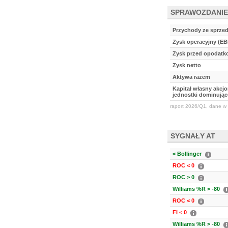
SPRAWOZDANIE
Przychody ze sprze
Zysk operacyjny (EB
Zysk przed opodat
Zysk netto
Aktywa razem
Kapitał własny akcj
jednostki dominując
raport 2026/Q1, dane w 
SYGNAŁY AT
< Bollinger
ROC < 0
ROC > 0
Williams %R > -80
ROC < 0
FI < 0
Williams %R > -80