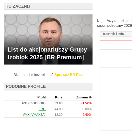
TU ZACZNIJ
Najbliższy raport okr
raport półroczny
2026
interwał:
1 min.
List do akcjonariuszy Grupy
Izoblok 2025 [BR Premium]
Biznesradar bez reklam?
Sprawdź BR Plus
PODOBNE PROFILE
Profil
Kurs
Zmiana %
IZB (IZOBLOK)
39.00
-1.52%
ERG
44.00
0.00%
VMX (VMAXSA)
12.20
-2.40%