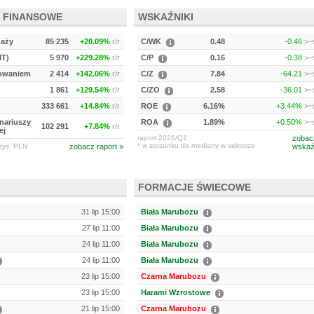
 FINANSOWE
WSKAŹNIKI
daży
85 235
+20.09%
r/r
C/WK
0.48
-0.46
>~s
IT)
5 970
+229.28%
r/r
C/P
0.16
-0.38
>~s
kowaniem
2 414
+142.06%
r/r
C/Z
7.84
-64.21
>~s
1 861
+129.54%
r/r
C/ZO
2.58
-36.01
>~s
333 661
+14.84%
r/r
ROE
6.16%
+3.44%
>~s
onariuszy
ROA
1.89%
+0.50%
>~s
102 291
+7.84%
r/r
ej
raport 2026/Q1
zobac
* w stosunku do mediany w sektorze
tys. PLN
zobacz raport »
wskaź
FORMACJE ŚWIECOWE
31 lip 15:00
Biała Marubozu
27 lip 11:00
Biała Marubozu
24 lip 11:00
Biała Marubozu
24 lip 11:00
Biała Marubozu
23 lip 15:00
Czarna Marubozu
23 lip 15:00
Harami Wzrostowe
21 lip 15:00
Czarna Marubozu