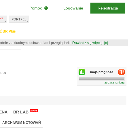
Pomoc
Logowanie
Rejestracja
PORTFEL
ź BR Plus
odnie z aktualnymi ustawieniami przeglądarki.
Dowiedz się więcej.
[x]
moja prognoza
15:00
zobacz ranking
NOWE
ENA
BR LAB
ARCHIWUM NOTOWAŃ