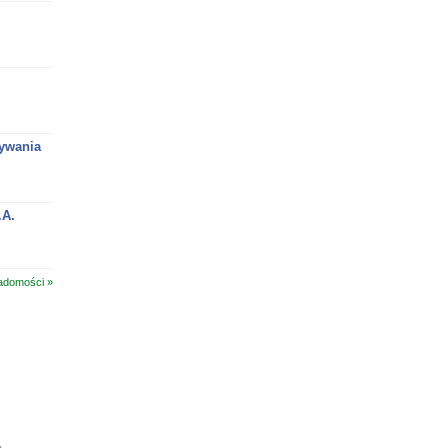
ywania
.A.
adomości »