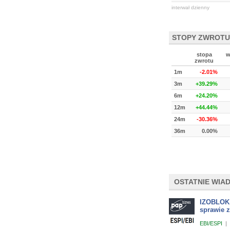
interwał dzienny
STOPY ZWROTU
stopa
w
zwrotu
1m
-2.01%
3m
+39.29%
6m
+24.20%
12m
+44.44%
24m
-30.36%
36m
0.00%
OSTATNIE WIA
IZOBLOK 
sprawie 
EBI/ESPI
|