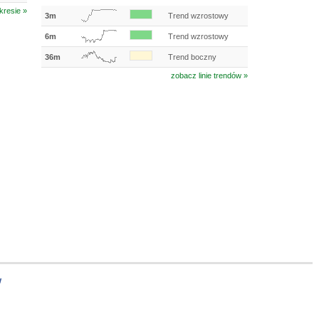
kresie »
3m
Trend wzrostowy
6m
Trend wzrostowy
36m
Trend boczny
zobacz linie trendów »
w