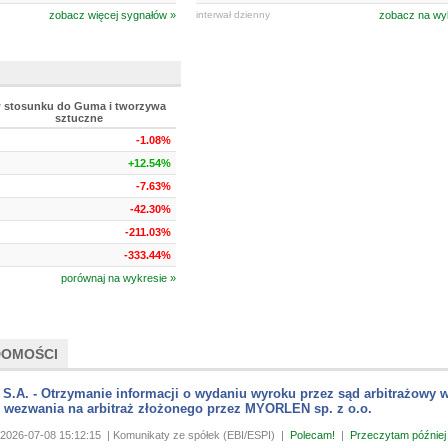
zobacz więcej sygnałów »
interwał dzienny
zobacz na wy
 stosunku do Guma i tworzywa
sztuczne
-1.08%
+12.54%
-7.63%
-42.30%
-211.03%
-333.44%
porównaj na wykresie »
DOMOŚCI
S.A. - Otrzymanie informacji o wydaniu wyroku przez sąd arbitrażowy 
z wezwania na arbitraż złożonego przez MYORLEN sp. z o.o.
2026-07-08 15:12:15
| Komunikaty ze spółek (EBI/ESPI)
|
Polecam!
|
Przeczytam później