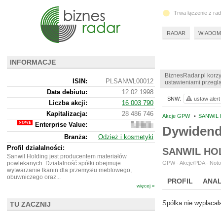
Trwa łączenie z ra
RADAR
WIADOM
INFORMACJE
BiznesRadar.pl korzy
ISIN:
PLSANWL00012
ustawieniami przeglą
Data debiutu:
12.02.1998
SNW:
ustaw alert
Liczba akcji:
16 003 790
Kapitalizacja:
28 486 746
Akcje GPW
•
SANWIL 
Enterprise Value:
14
Dywiden
665
Branża:
Odzież i kosmetyki
746
Profil działalności:
SANWIL HO
Sanwil Holding jest producentem materiałów
powlekanych. Działalność spółki obejmuje
GPW - Akcje/PDA - Noto
wytwarzanie tkanin dla przemysłu meblowego,
obuwniczego oraz...
PROFIL
ANAL
więcej »
NOWE
BR LAB
Spółka nie wypłacał
TU ZACZNIJ