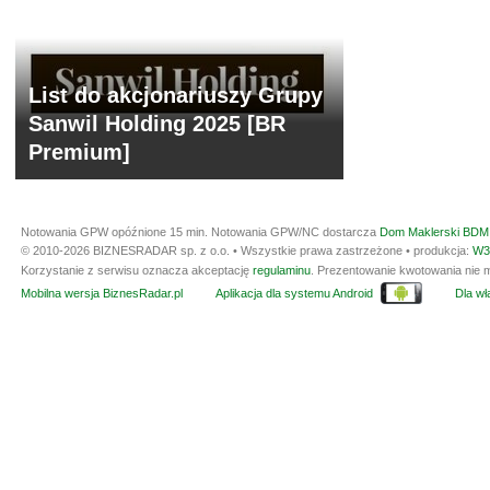
List do akcjonariuszy Grupy
Sanwil Holding 2025 [BR
Premium]
Notowania GPW opóźnione 15 min.
Notowania GPW/NC dostarcza
Dom Maklerski BDM 
© 2010-2026 BIZNESRADAR sp. z o.o. • Wszystkie prawa zastrzeżone • produkcja:
W3
Korzystanie z serwisu oznacza akceptację
regulaminu
. Prezentowanie kwotowania nie m
Mobilna wersja BiznesRadar.pl
Aplikacja dla systemu Android
Dla wła