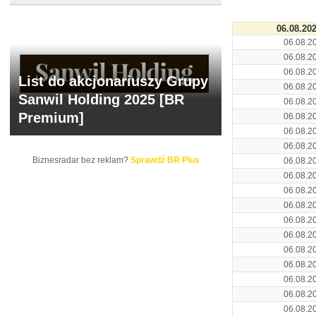
06.08.20
06.08.2
06.08.2
06.08.2
List do akcjonariuszy Grupy
06.08.2
Sanwil Holding 2025 [BR
06.08.2
Premium]
06.08.2
06.08.2
06.08.2
Biznesradar bez reklam?
Sprawdź BR Plus
06.08.2
06.08.2
06.08.2
06.08.2
06.08.2
06.08.2
06.08.2
06.08.2
06.08.2
06.08.2
06.08.2