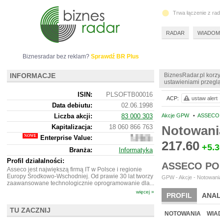
Trwa łączenie z ra
RADAR
WIADOM
Biznesradar bez reklam?
Sprawdź BR Plus
INFORMACJE
BiznesRadar.pl korzy
ustawieniami przeglą
ISIN:
PLSOFTB00016
ACP:
ustaw alert
Data debiutu:
02.06.1998
Liczba akcji:
83 000 303
Akcje GPW
•
ASSECO 
Kapitalizacja:
18 060 866 763
Notowani
Enterprise Value:
15
217.60
154
+5.3
Branża:
Informatyka
166
763
Profil działalności:
ASSECO PO
Asseco jest największą firmą IT w Polsce i regionie
Europy Środkowo-Wschodniej. Od prawie 30 lat tworzy
GPW - Akcje - Notowania
zaawansowane technologicznie oprogramowanie dla...
więcej »
PROFIL
ANAL
TU ZACZNIJ
WYCENA
BR 
NOTOWANIA
WIA