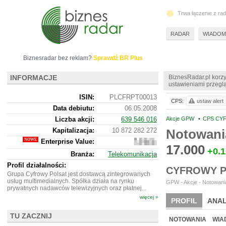
Trwa łączenie z ra
RADAR
WIADOM
Biznesradar bez reklam?
Sprawdź BR Plus
INFORMACJE
BiznesRadar.pl korzy
ustawieniami przeglą
ISIN:
PLCFRPT00013
CPS:
ustaw alert
Data debiutu:
06.05.2008
Liczba akcji:
639 546 016
Akcje GPW
•
CPS CY
Kapitalizacja:
10 872 282 272
Notowani
Enterprise Value:
23
17.000
125
+0.
Branża:
Telekomunikacja
682
272
Profil działalności:
CYFROWY P
Grupa Cyfrowy Polsat jest dostawcą zintegrowanych
usług multimedialnych. Spółka działa na rynku
GPW - Akcje - Notowania
prywatnych nadawców telewizyjnych oraz płatnej...
więcej »
PROFIL
ANAL
TU ZACZNIJ
WYCENA
BR 
NOTOWANIA
WIA