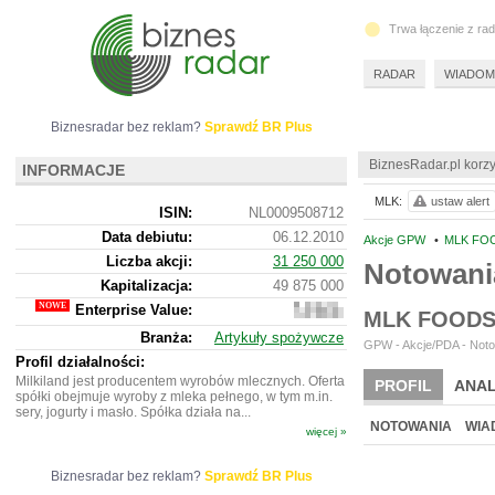
Trwa łączenie z ra
RADAR
WIADOM
Biznesradar bez reklam?
Sprawdź BR Plus
BiznesRadar.pl korzy
INFORMACJE
MLK:
ustaw alert
ISIN:
NL0009508712
Data debiutu:
06.12.2010
Akcje GPW
•
MLK FOO
Liczba akcji:
31 250 000
Notowani
Kapitalizacja:
49 875 000
Enterprise Value:
374
MLK FOODS
875
Branża:
Artykuły spożywcze
001
GPW - Akcje/PDA - Noto
Profil działalności:
Milkiland jest producentem wyrobów mlecznych. Oferta
PROFIL
ANAL
spółki obejmuje wyroby z mleka pełnego, w tym m.in.
sery, jogurty i masło. Spółka działa na...
NOTOWANIA
WIA
więcej »
Biznesradar bez reklam?
Sprawdź BR Plus