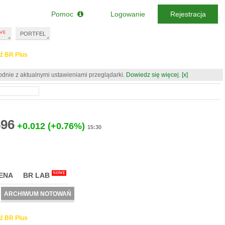
Pomoc
Logowanie
Rejestracja
PORTFEL
ź BR Plus
odnie z aktualnymi ustawieniami przeglądarki.
Dowiedz się więcej.
[x]
596
+0.012
(+0.76%)
15:30
NOWE
ENA
BR LAB
ARCHIWUM NOTOWAŃ
ź BR Plus