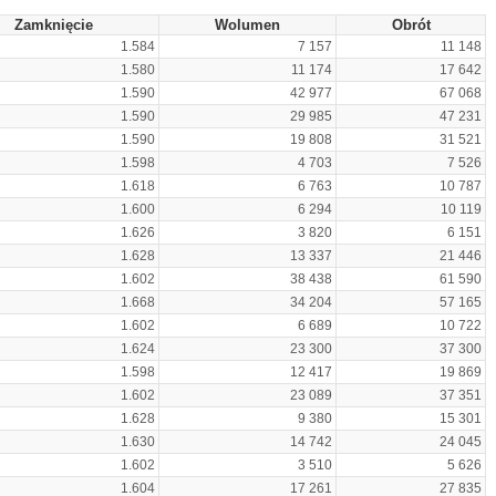
Zamknięcie
Wolumen
Obrót
1.584
7 157
11 148
1.580
11 174
17 642
1.590
42 977
67 068
1.590
29 985
47 231
1.590
19 808
31 521
1.598
4 703
7 526
1.618
6 763
10 787
1.600
6 294
10 119
1.626
3 820
6 151
1.628
13 337
21 446
1.602
38 438
61 590
1.668
34 204
57 165
1.602
6 689
10 722
1.624
23 300
37 300
1.598
12 417
19 869
1.602
23 089
37 351
1.628
9 380
15 301
1.630
14 742
24 045
1.602
3 510
5 626
1.604
17 261
27 835