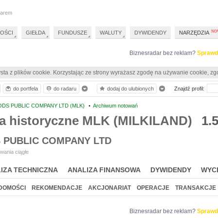
darem
OŚCI
GIEŁDA
FUNDUSZE
WALUTY
DYWIDENDY
NARZĘDZIA
Biznesradar bez reklam?
Sprawd
sta z plików cookie. Korzystając ze strony wyrażasz zgodę na używanie cookie, zg
do portfela
do radaru
dodaj do ulubionych
Znajdź profil:
DS PUBLIC COMPANY LTD (MLK)
•
Archiwum notowań
a historyczne MLK (MILKILAND)
1.
 PUBLIC COMPANY LTD
wania ciągłe
IZA TECHNICZNA
ANALIZA FINANSOWA
DYWIDENDY
WYC
DOMOŚCI
REKOMENDACJE
AKCJONARIAT
OPERACJE
TRANSAKCJE
Biznesradar bez reklam?
Sprawd