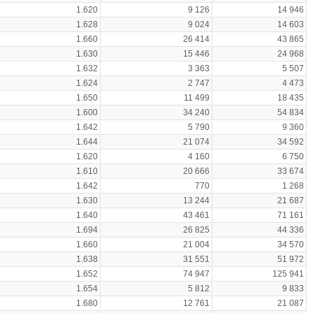
1.620
9 126
14 946
1.628
9 024
14 603
1.660
26 414
43 865
1.630
15 446
24 968
1.632
3 363
5 507
1.624
2 747
4 473
1.650
11 499
18 435
1.600
34 240
54 834
1.642
5 790
9 360
1.644
21 074
34 592
1.620
4 160
6 750
1.610
20 666
33 674
1.642
770
1 268
1.630
13 244
21 687
1.640
43 461
71 161
1.694
26 825
44 336
1.660
21 004
34 570
1.638
31 551
51 972
1.652
74 947
125 941
1.654
5 812
9 833
1.680
12 761
21 087