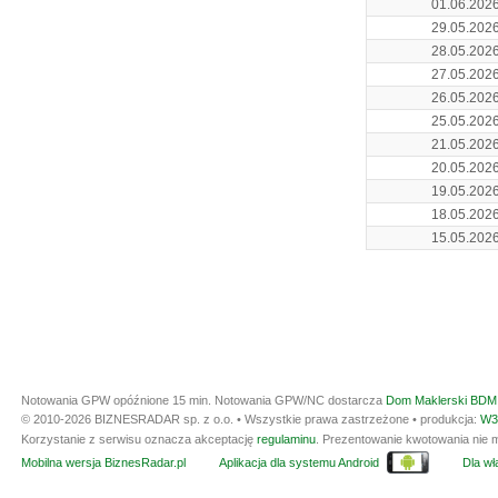
01.06.202
29.05.202
28.05.202
27.05.202
26.05.202
25.05.202
21.05.202
20.05.202
19.05.202
18.05.202
15.05.202
Notowania GPW opóźnione 15 min.
Notowania GPW/NC dostarcza
Dom Maklerski BDM 
© 2010-2026 BIZNESRADAR sp. z o.o. • Wszystkie prawa zastrzeżone • produkcja:
W3
Korzystanie z serwisu oznacza akceptację
regulaminu
. Prezentowanie kwotowania nie m
Mobilna wersja BiznesRadar.pl
Aplikacja dla systemu Android
Dla wła