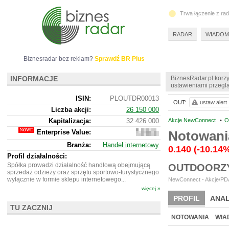
Trwa łączenie z ra
RADAR
WIADOM
Biznesradar bez reklam?
Sprawdź BR Plus
INFORMACJE
BiznesRadar.pl korzy
ustawieniami przeglą
ISIN:
PLOUTDR00013
OUT:
ustaw alert
Liczba akcji:
26 150 000
Kapitalizacja:
32 426 000
Akcje NewConnect
•
O
Enterprise Value:
Notowani
31
325
Branża:
Handel internetowy
000
0.140
(-10.14
Profil działalności:
Spółka prowadzi działalność handlową obejmującą
OUTDOORZY
sprzedaż odzieży oraz sprzętu sportowo-turystycznego
wyłącznie w formie sklepu internetowego...
NewConnect - Akcje/PDA
więcej »
PROFIL
ANAL
TU ZACZNIJ
NOWE
BR LAB
NOTOWANIA
WIA