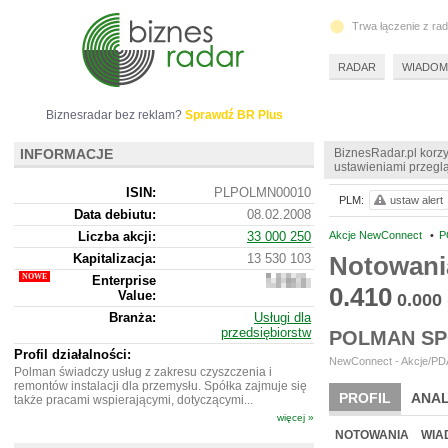
Trwa łączenie z ra
RADAR
WIADOM
Biznesradar bez reklam?
Sprawdź BR Plus
INFORMACJE
BiznesRadar.pl korzy
ustawieniami przeglą
ISIN:
PLPOLMN00010
PLM:
ustaw alert
Data debiutu:
08.02.2008
Liczba akcji:
33 000 250
Akcje NewConnect
•
P
Kapitalizacja:
13 530 103
Notowani
Enterprise
13
0.410
Value:
471
0.000
103
Branża:
Usługi dla
przedsiębiorstw
POLMAN SP
Profil działalności:
NewConnect - Akcje/PDA
Polman świadczy usług z zakresu czyszczenia i
remontów instalacji dla przemysłu. Spółka zajmuje się
PROFIL
ANAL
także pracami wspierającymi, dotyczącymi...
więcej »
NOWE
BR LAB
NOTOWANIA
WIA