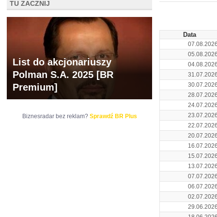
TU ZACZNIJ
ARCHIWUM NOTO
Data
07.08.202
05.08.202
List do akcjonariuszy
04.08.202
Polman S.A. 2025 [BR
31.07.202
30.07.202
Premium]
28.07.202
24.07.202
23.07.202
Biznesradar bez reklam?
Sprawdź BR Plus
22.07.202
20.07.202
16.07.202
15.07.202
13.07.202
07.07.202
06.07.202
02.07.202
29.06.202