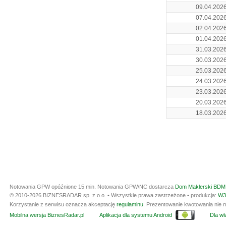
09.04.202
07.04.202
02.04.202
01.04.202
31.03.202
30.03.202
25.03.202
24.03.202
23.03.202
20.03.202
18.03.202
Notowania GPW opóźnione 15 min.
Notowania GPW/NC dostarcza
Dom Maklerski BDM 
© 2010-2026 BIZNESRADAR sp. z o.o. • Wszystkie prawa zastrzeżone • produkcja:
W3
Korzystanie z serwisu oznacza akceptację
regulaminu
. Prezentowanie kwotowania nie m
Mobilna wersja BiznesRadar.pl
Aplikacja dla systemu Android
Dla wła