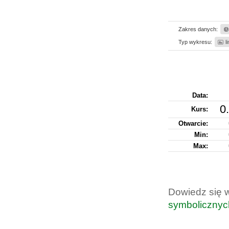
Zakres danych:
Typ wykresu:
l
Data:
0
Kurs
:
Otwarcie:
Min:
Max:
Dowiedz się 
symbolicznyc