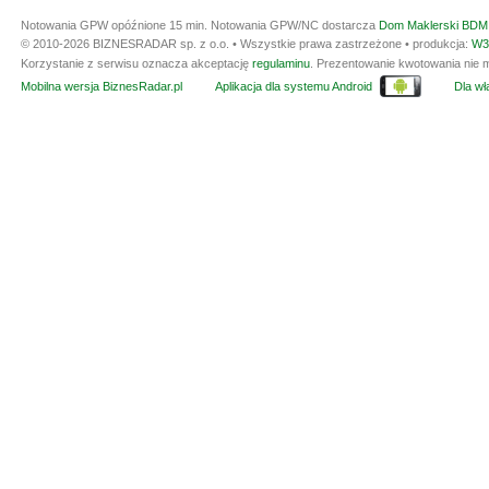
Notowania GPW opóźnione 15 min.
Notowania GPW/NC dostarcza
Dom Maklerski BDM 
© 2010-2026 BIZNESRADAR sp. z o.o. • Wszystkie prawa zastrzeżone • produkcja:
W3
Korzystanie z serwisu oznacza akceptację
regulaminu
. Prezentowanie kwotowania nie m
Mobilna wersja BiznesRadar.pl
Aplikacja dla systemu Android
Dla wła