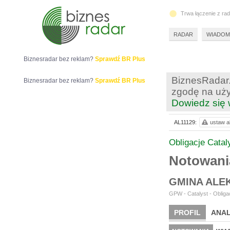
Trwa łączenie z ra
RADAR
WIADOM
Biznesradar bez reklam?
Sprawdź BR Plus
BiznesRadar.
Biznesradar bez reklam?
Sprawdź BR Plus
zgodę na uży
Dowiedz się 
AL11129:
ustaw al
Obligacje Catal
Notowani
GMINA ALE
GPW - Catalyst - Obligac
PROFIL
ANAL