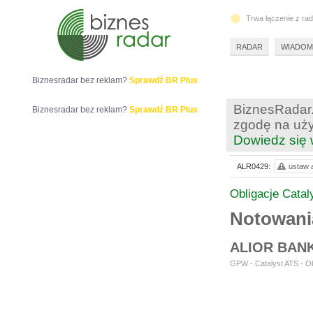
Trwa łączenie z ra
RADAR
WIADOM
Biznesradar bez reklam?
Sprawdź BR Plus
BiznesRadar.
Biznesradar bez reklam?
Sprawdź BR Plus
zgodę na uży
Dowiedz się 
ALR0429:
ustaw a
Obligacje Catal
Notowan
ALIOR BAN
GPW - Catalyst ATS - Ob