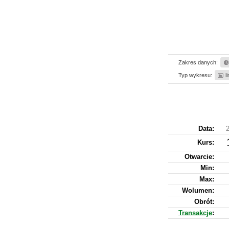
Zakres danych:
Typ wykresu:
l
Data:
2
Kurs
:
Otwarcie:
Min:
Max:
Wolumen:
Obrót:
Transakcje
: