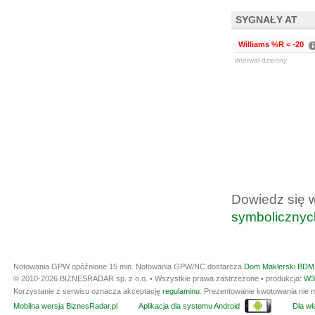
SYGNAŁY AT
Williams %R < -20
interwał dzienny
Dowiedz się 
symbolicznyc
Notowania GPW opóźnione 15 min.
Notowania GPW/NC dostarcza
Dom Maklerski BDM 
© 2010-2026 BIZNESRADAR sp. z o.o. • Wszystkie prawa zastrzeżone • produkcja:
W3
Korzystanie z serwisu oznacza akceptację
regulaminu
. Prezentowanie kwotowania nie m
Mobilna wersja BiznesRadar.pl
Aplikacja dla systemu Android
Dla wła