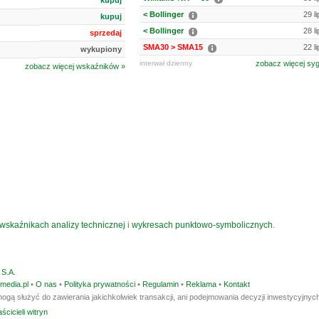
kupuj
< Bollinger
29 l
kupuj
< Bollinger
28 l
sprzedaj
SMA30 > SMA15
22 l
wykupiony
interwał dzienny
zobacz więcej sy
zobacz więcej wskaźników »
wskaźnikach analizy technicznej
i
wykresach punktowo-symbolicznych
.
S.A.
media.pl
•
O nas
•
Polityka prywatności
•
Regulamin
•
Reklama
•
Kontakt
ogą służyć do zawierania jakichkolwiek transakcji, ani podejmowania decyzji inwestycyjnych
ścicieli witryn