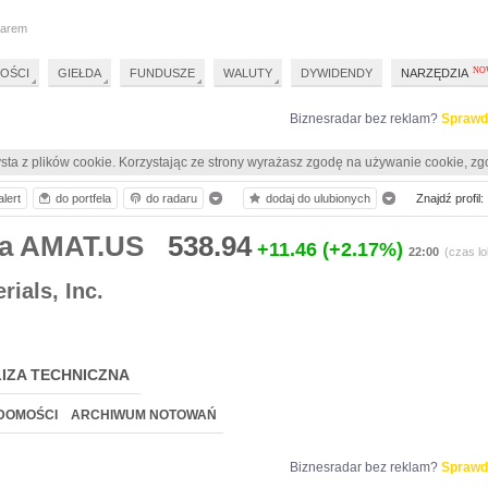
darem
OŚCI
GIEŁDA
FUNDUSZE
WALUTY
DYWIDENDY
NARZĘDZIA
Biznesradar bez reklam?
Sprawd
sta z plików cookie. Korzystając ze strony wyrażasz zgodę na używanie cookie, zg
lert
do portfela
do radaru
dodaj do ulubionych
Znajdź profil:
ia AMAT.US
538.94
+11.46
(+2.17%)
22:00
(czas lo
rials, Inc.
IZA TECHNICZNA
DOMOŚCI
ARCHIWUM NOTOWAŃ
Biznesradar bez reklam?
Sprawd