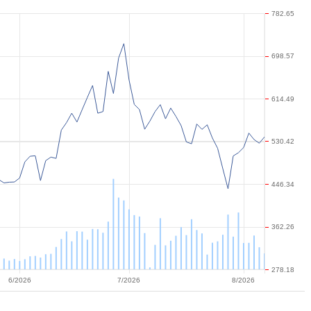
782.65
698.57
614.49
530.42
446.34
362.26
278.18
6/2026
7/2026
8/2026