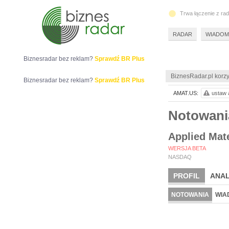
Trwa łączenie z ra
RADAR
WIADOM
Biznesradar bez reklam?
Sprawdź BR Plus
BiznesRadar.pl korzy
Biznesradar bez reklam?
Sprawdź BR Plus
AMAT.US:
ustaw a
Notowan
Applied Mate
WERSJA BETA
NASDAQ
PROFIL
ANAL
NOTOWANIA
WIA