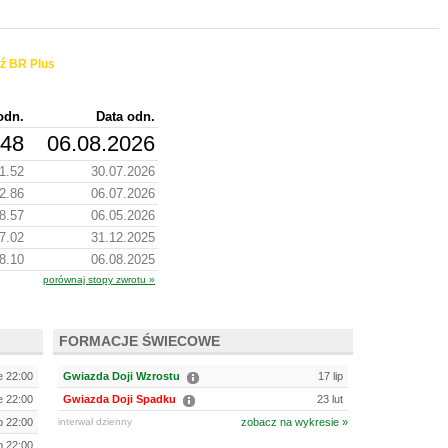
ź BR Plus
odn.
Data odn.
.48
06.08.2026
1.52
30.07.2026
2.86
06.07.2026
8.57
06.05.2026
7.02
31.12.2025
8.10
06.08.2025
porównaj stopy zwrotu »
FORMACJE ŚWIECOWE
e 22:00
Gwiazda Doji Wzrostu
17 lip
e 22:00
Gwiazda Doji Spadku
23 lut
ip 22:00
interwał dzienny
zobacz na wykresie »
ip 22:00