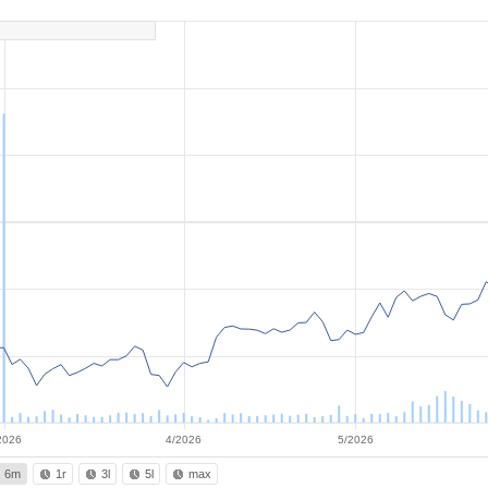
2026
4/2026
5/2026
6m
1r
3l
5l
max