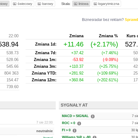
iniowy
świecowy
barowy
Skala:
liniowa
logarytmiczna
Biznesradar bez reklam?
Sprawd
22:00
Zmiana
Zmiana %
Kurs 
538.94
+11.46
(+2.17%)
527
Zmiana 1d:
538.73
Zmiana 7d:
+37.42
(+7.46%)
50
528.06
Zmiana 1m:
-53.92
(-9.09%)
59
545.66
Zmiana 3m:
+110.37
(+25.75%)
42
804 363
Zmiana YTD:
+281.92
(+109.69%)
25
154.47
Zmiana 12m:
+360.84
(+202.61%)
17
739.60
SYGNAŁY AT
MACD > SIGNAL
7 si
7 sie 22:00
ROC > 0
7 si
FI > 0
30 l
neutralnie
Williams %R > -80
30 l