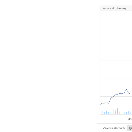
interwał:
dzienny
3/
Zakres danych: