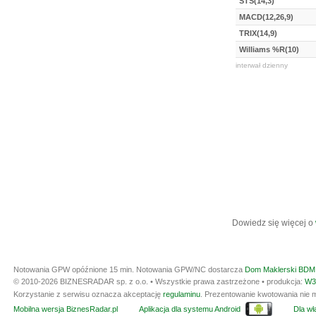
STS(14,3)
MACD(12,26,9)
TRIX(14,9)
Williams %R(10)
interwał dzienny
Dowiedz się więcej o
Notowania GPW opóźnione 15 min.
Notowania GPW/NC dostarcza
Dom Maklerski BDM 
© 2010-2026 BIZNESRADAR sp. z o.o. • Wszystkie prawa zastrzeżone • produkcja:
W3
Korzystanie z serwisu oznacza akceptację
regulaminu
. Prezentowanie kwotowania nie m
Mobilna wersja BiznesRadar.pl
Aplikacja dla systemu Android
Dla wła