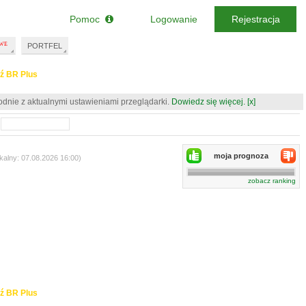
Pomoc
Logowanie
Rejestracja
PORTFEL
ź BR Plus
odnie z aktualnymi ustawieniami przeglądarki.
Dowiedz się więcej.
[x]
moja prognoza
kalny: 07.08.2026 16:00)
zobacz ranking
ź BR Plus