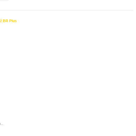
ź BR Plus
...