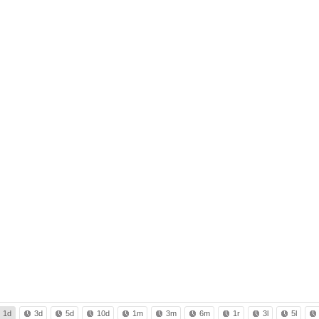
1d
3d
5d
10d
1m
3m
6m
1r
3l
5l