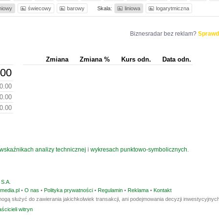
iniowy
świecowy
barowy
Skala:
liniowa
logarytmiczna
Biznesradar bez reklam?
Sprawd
Zmiana
Zmiana %
Kurs odn.
Data odn.
.00
0.00
0.00
0.00
wskaźnikach analizy technicznej
i
wykresach punktowo-symbolicznych
.
S.A.
media.pl
•
O nas
•
Polityka prywatności
•
Regulamin
•
Reklama
•
Kontakt
ogą służyć do zawierania jakichkolwiek transakcji, ani podejmowania decyzji inwestycyjnych
ścicieli witryn