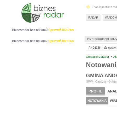
Trwa łączenie z ra
RADAR
WIADOM
Biznesradar bez reklam?
Sprawdź BR Plus
BiznesRadar.pl korzy
Biznesradar bez reklam?
Sprawdź BR Plus
AND1136:
ustaw a
Obligacje Catalyst
•
AN
Notowan
GMINA AN
GPW - Catalyst - Obligac
PROFIL
ANAL
NOTOWANIA
WIA