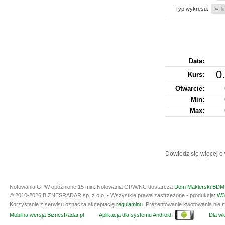
Typ wykresu:
l
Data:
0
Kurs
:
Otwarcie:
Min:
Max:
Dowiedz się więcej o
Notowania GPW opóźnione 15 min.
Notowania GPW/NC dostarcza
Dom Maklerski BDM 
© 2010-2026 BIZNESRADAR sp. z o.o. • Wszystkie prawa zastrzeżone • produkcja:
W3
Korzystanie z serwisu oznacza akceptację
regulaminu
. Prezentowanie kwotowania nie m
Mobilna wersja BiznesRadar.pl
Aplikacja dla systemu Android
Dla wła