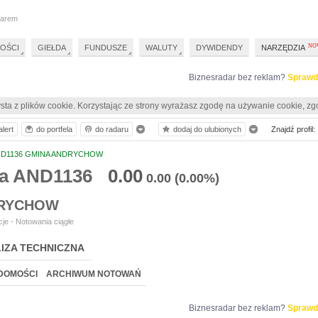
darem
OŚCI
GIEŁDA
FUNDUSZE
WALUTY
DYWIDENDY
NARZĘDZIA
Biznesradar bez reklam?
Sprawd
sta z plików cookie. Korzystając ze strony wyrażasz zgodę na używanie cookie, zg
lert
do portfela
do radaru
dodaj do ulubionych
Znajdź profil:
D1136 GMINA ANDRYCHOW
ia AND1136
0.00
0.00
(0.00%)
DRYCHOW
je - Notowania ciągłe
IZA TECHNICZNA
DOMOŚCI
ARCHIWUM NOTOWAŃ
Biznesradar bez reklam?
Sprawd