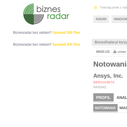
Trwa łączenie z ra
RADAR
WIADOM
Biznesradar bez reklam?
Sprawdź BR Plus
BiznesRadar.pl korzy
Biznesradar bez reklam?
Sprawdź BR Plus
ANSS.US:
ustaw 
Notowan
Ansys, Inc.
WERSJA BETA
NASDAQ
PROFIL
ANAL
NOTOWANIA
WIA