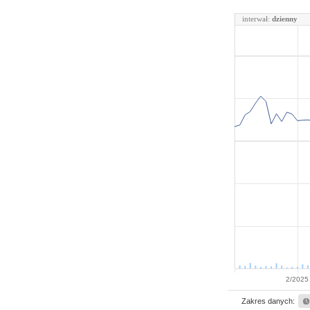
interwał:
dzienny
2/2025
Zakres danych: