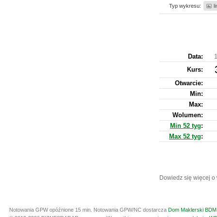
Typ wykresu:
l
Data:
1
Kurs
:
Otwarcie:
Min:
Max:
Wolumen:
Min 52 tyg
:
Max 52 tyg
:
Dowiedz się więcej o
Notowania GPW opóźnione 15 min.
Notowania GPW/NC dostarcza
Dom Maklerski BDM 