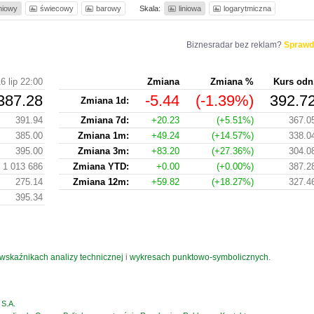
iniowy
świecowy
barowy
Skala:
liniowa
logarytmiczna
Biznesradar bez reklam?
Sprawd
6 lip 22:00
Zmiana
Zmiana %
Kurs odn
387.28
-5.44
(-1.39%)
392.7
Zmiana 1d:
391.94
Zmiana 7d:
+20.23
(+5.51%)
367.0
385.00
Zmiana 1m:
+49.24
(+14.57%)
338.0
395.00
Zmiana 3m:
+83.20
(+27.36%)
304.0
1 013 686
Zmiana YTD:
+0.00
(+0.00%)
387.2
275.14
Zmiana 12m:
+59.82
(+18.27%)
327.4
395.34
wskaźnikach analizy technicznej
i
wykresach punktowo-symbolicznych
.
S.A.