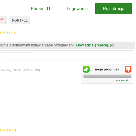
Pomoc
Logowanie
Rejestracja
PORTFEL
ź BR Plus
odnie z aktualnymi ustawieniami przeglądarki.
Dowiedz się więcej.
[x]
moja prognoza
 lokalny: 16.07.2025 16:00)
zobacz ranking
ź BR Plus