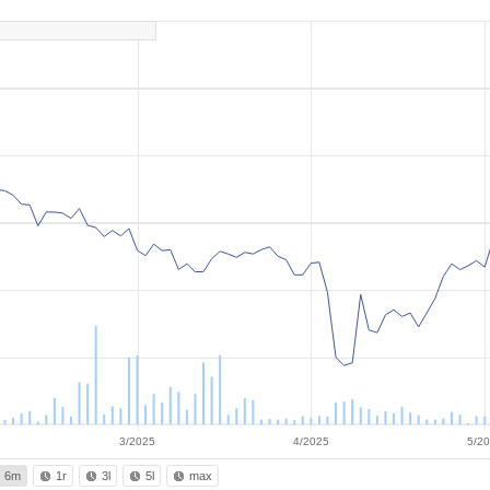
3/2025
4/2025
5/2
6m
1r
3l
5l
max