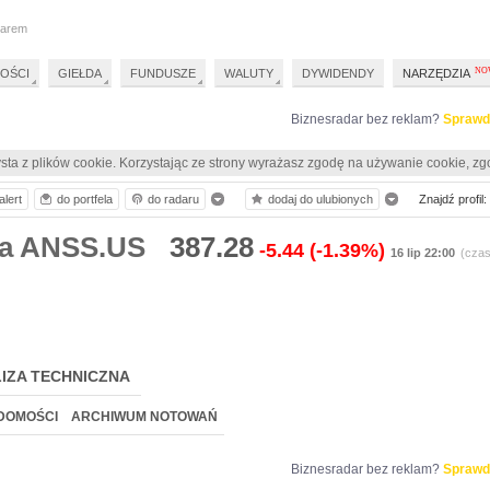
darem
OŚCI
GIEŁDA
FUNDUSZE
WALUTY
DYWIDENDY
NARZĘDZIA
Biznesradar bez reklam?
Sprawd
sta z plików cookie. Korzystając ze strony wyrażasz zgodę na używanie cookie, zg
alert
do portfela
do radaru
dodaj do ulubionych
Znajdź profil:
ia ANSS.US
387.28
-5.44
(-1.39%)
16 lip 22:00
(czas
IZA TECHNICZNA
DOMOŚCI
ARCHIWUM NOTOWAŃ
Biznesradar bez reklam?
Sprawd