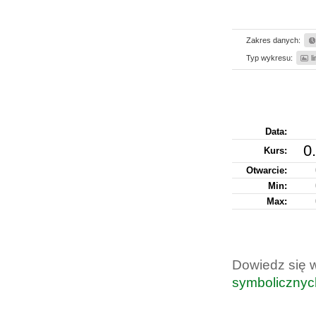
Zakres danych:
Typ wykresu:
l
Data:
0
Kurs
:
Otwarcie:
Min:
Max:
Dowiedz się 
symbolicznyc