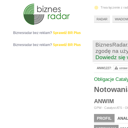
Trwa łączenie z ra
RADAR
WIADOM
Biznesradar bez reklam?
Sprawdź BR Plus
BiznesRadar.
Biznesradar bez reklam?
Sprawdź BR Plus
zgodę na uży
Dowiedz się 
ANW1227:
ustaw 
Obligacje Catal
Notowan
ANWIM
GPW - Catalyst ATS - Ob
PROFIL
ANAL