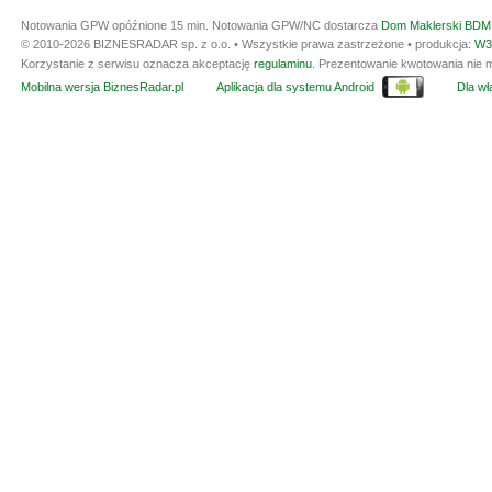
Notowania GPW opóźnione 15 min.
Notowania GPW/NC dostarcza
Dom Maklerski BDM 
© 2010-2026 BIZNESRADAR sp. z o.o. • Wszystkie prawa zastrzeżone • produkcja:
W3
Korzystanie z serwisu oznacza akceptację
regulaminu
. Prezentowanie kwotowania nie m
Mobilna wersja BiznesRadar.pl
Aplikacja dla systemu Android
Dla wła