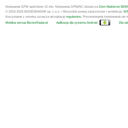
Notowania GPW opóźnione 15 min.
Notowania GPW/NC dostarcza
Dom Maklerski BDM 
© 2010-2026 BIZNESRADAR sp. z o.o. • Wszystkie prawa zastrzeżone • produkcja:
W3
Korzystanie z serwisu oznacza akceptację
regulaminu
. Prezentowanie kwotowania nie m
Mobilna wersja BiznesRadar.pl
Aplikacja dla systemu Android
Dla wła