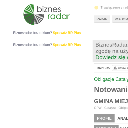
Trwa łączenie z ra
RADAR
WIADOM
Biznesradar bez reklam?
Sprawdź BR Plus
BiznesRadar.
Biznesradar bez reklam?
Sprawdź BR Plus
zgodę na uży
Dowiedz się 
BAP1235:
ustaw a
Obligacje Catal
Notowan
GMINA MIE
GPW - Catalyst - Obligac
PROFIL
ANAL