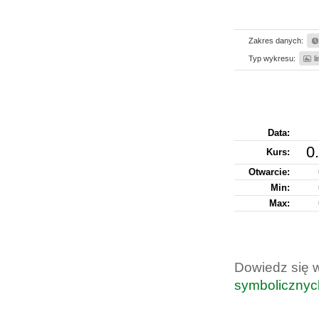
Zakres danych:
Typ wykresu:
l
Data:
0
Kurs
:
Otwarcie:
Min:
Max:
Dowiedz się 
symbolicznyc